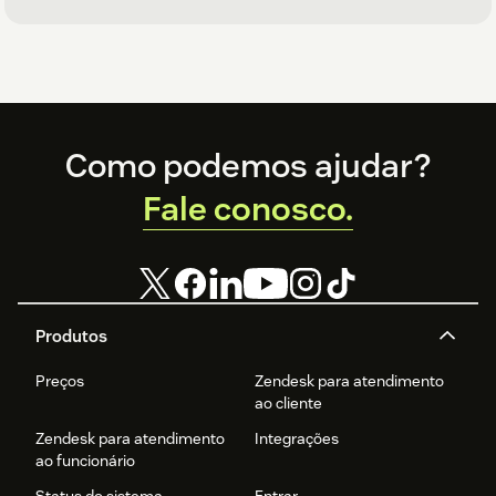
Footer
Como podemos ajudar?
Fale conosco.
Produtos
Preços
Zendesk para atendimento
ao cliente
Zendesk para atendimento
Integrações
ao funcionário
Status do sistema
Entrar