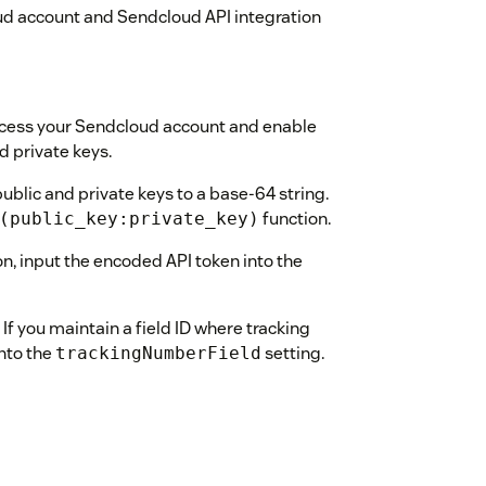
oud account and Sendcloud API integration
cess your Sendcloud account and enable
d private keys.
blic and private keys to a base-64 string.
function.
(public_key:private_key)
on, input the encoded API token into the
If you maintain a field ID where tracking
into the
setting.
trackingNumberField
potential of the Sendcloud Tracking App
fortlessly!```