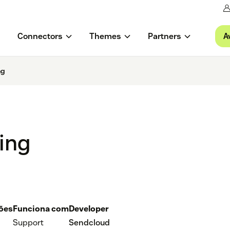
A
Connectors
Themes
Partners
ng
ing
ções
Funciona com
Developer
Support
Sendcloud