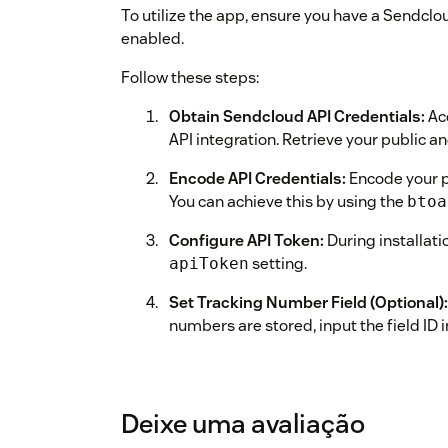
To utilize the app, ensure you have a Sendcl
enabled.
Follow these steps:
Obtain Sendcloud API Credentials:
Ac
API integration. Retrieve your public an
Encode API Credentials:
Encode your pu
You can achieve this by using the
btoa
Configure API Token:
During installati
setting.
apiToken
Set Tracking Number Field (Optional):
numbers are stored, input the field ID 
Follow these simple steps to unlock the full 
and streamline your parcel tracking process ef
Deixe uma avaliação