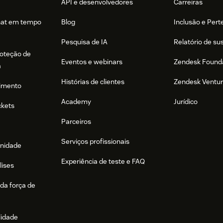
API e desenvolvedores
Carreiras
hat em tempo
Blog
Inclusão e Per
Pesquisa de IA
Relatório de su
roteção de
Eventos e webinars
Zendesk Found
a
Histórias de clientes
Zendesk Ventu
imento
Academy
Jurídico
ckets
Parceiros
Serviços profissionais
nidade
Experiência de teste e FAQ
lises
da força de
lidade