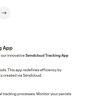
g App
 our innovative
Sendcloud Tracking App
ods. This app redefines efficiency by
ts created via Sendcloud.
 tracking processes. Monitor your parcels