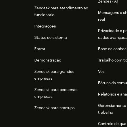
Zendesk AI
Zendesk para atendimento ao
Mensagens e c
funcionário
real
Integrações
Privacidade e p
Status do sistema
dados avançad
Entrar
Base de conhec
Demonstração
Trabalho com ti
Zendesk para grandes
Voz
empresas
Fóruns da comu
Zendesk para pequenas
Relatórios e aná
empresas
Gerenciamento 
Zendesk para startups
trabalho
Controle de qua