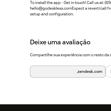
To install the app - Get in touch! Call us at: (6
hello@godeskless.comExpect a revert/call fro
setup and configuration.
Deixe uma avaliação
Compartilhe sua experiência com o resto d
.zendesk.com