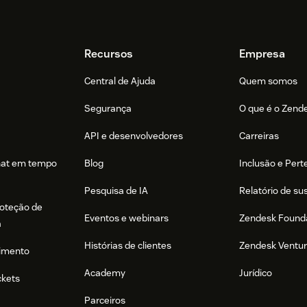
Recursos
Empresa
Central de Ajuda
Quem somos
Segurança
O que é o Zend
API e desenvolvedores
Carreiras
hat em tempo
Blog
Inclusão e Per
Pesquisa de IA
Relatório de su
roteção de
Eventos e webinars
Zendesk Found
a
Histórias de clientes
Zendesk Ventu
imento
Academy
Jurídico
ckets
Parceiros