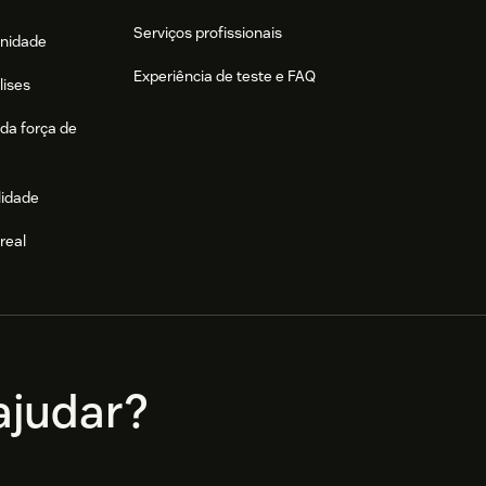
Serviços profissionais
nidade
Experiência de teste e FAQ
lises
da força de
lidade
real
e
judar?