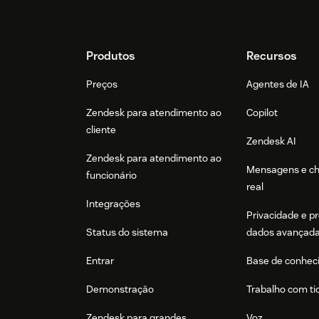
Footer
Produtos
Recursos
Preços
Agentes de IA
Zendesk para atendimento ao
Copilot
cliente
Zendesk AI
Zendesk para atendimento ao
Mensagens e c
funcionário
real
Integrações
Privacidade e p
Status do sistema
dados avançad
Entrar
Base de conhec
Demonstração
Trabalho com ti
Zendesk para grandes
Voz