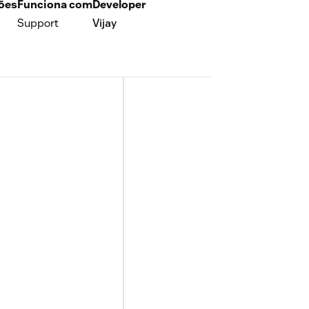
ções
Funciona com
Developer
Support
Vijay