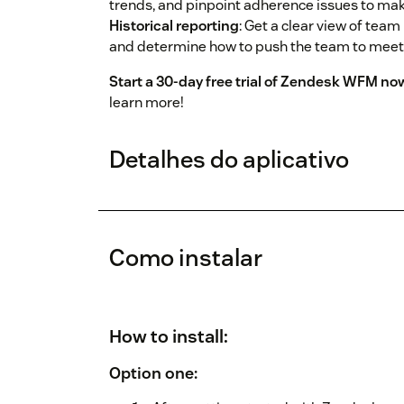
trends, and pinpoint adherence issues to mak
Historical reporting
: Get a clear view of tea
and determine how to push the team to meet t
Start a 30-day free trial of Zendesk WFM no
learn more!
Detalhes do aplicativo
Como instalar
How to install:
Option one: