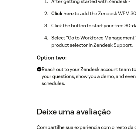
After getting started with Zendesk -
Click here
to add the Zendesk WFM 30-d
Click the button to start your free 30-da
Select “Go to Workforce Management” 
product selector in Zendesk Support.
Option two:
Reach out to your Zendesk account team to s
your questions, show you a demo, and even 
schedules.
Deixe uma avaliação
Compartilhe sua experiência com o resto d