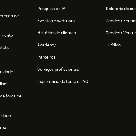
Pesquisa de IA
Relatório de su
roteção de
Eventos e webinars
Zendesk Found
a
Histórias de clientes
Zendesk Ventu
imento
Academy
Jurídico
ckets
Parceiros
Serviços profissionais
nidade
Experiência de teste e FAQ
lises
da força de
lidade
real