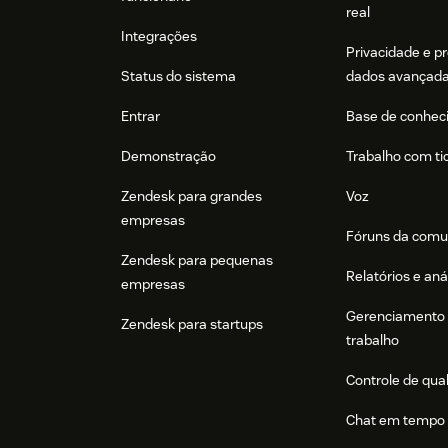
real
Integrações
Privacidade e p
Status do sistema
dados avançad
Entrar
Base de conhec
Demonstração
Trabalho com ti
Zendesk para grandes
Voz
empresas
Fóruns da comu
Zendesk para pequenas
Relatórios e aná
empresas
Gerenciamento 
Zendesk para startups
trabalho
Controle de qua
Chat em tempo 