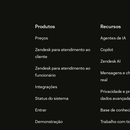
Footer
Produtos
Recursos
Preços
Agentes de IA
Zendesk para atendimento ao
Copilot
cliente
Zendesk AI
Zendesk para atendimento ao
Mensagens e c
funcionário
real
Integrações
Privacidade e p
Status do sistema
dados avançad
Entrar
Base de conhec
Demonstração
Trabalho com ti