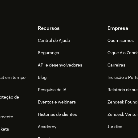
Recursos
Empresa
Central de Ajuda
Quem somos
Segurança
O que é o Zend
API e desenvolvedores
Carreiras
hat em tempo
Blog
Inclusão e Per
Pesquisa de IA
Relatório de su
roteção de
Eventos e webinars
Zendesk Found
a
Histórias de clientes
Zendesk Ventu
imento
Academy
Jurídico
ckets