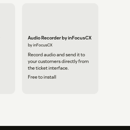
Audio Recorder by inFocusCX
by inFocusCX
Record audio and send it to
your customers directly from
the ticket interface.
Free to install