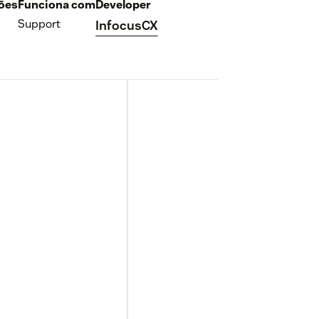
ções
Funciona com
Developer
Support
InfocusCX