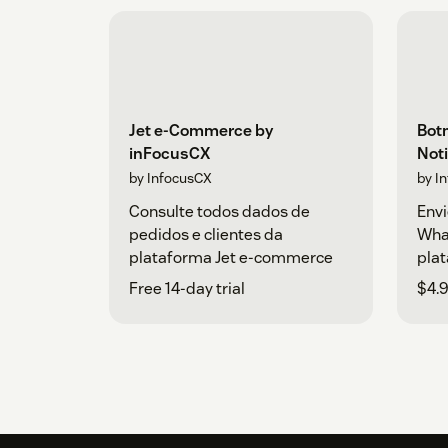
Jet e-Commerce by
Bot
inFocusCX
Noti
by InfocusCX
by I
Consulte todos dados de
Envi
pedidos e clientes da
Wha
plataforma Jet e-commerce
pla
Free 14-day trial
$4.9