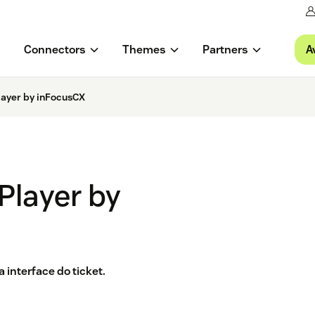
A
Connectors
Themes
Partners
layer by inFocusCX
Player by
 interface do ticket.