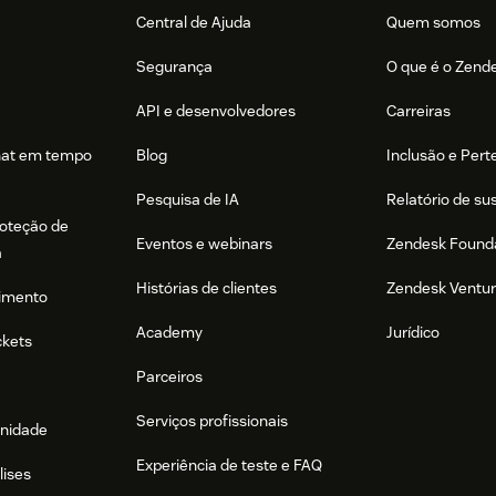
Central de Ajuda
Quem somos
Segurança
O que é o Zend
API e desenvolvedores
Carreiras
hat em tempo
Blog
Inclusão e Per
Pesquisa de IA
Relatório de su
roteção de
Eventos e webinars
Zendesk Found
a
Histórias de clientes
Zendesk Ventu
imento
Academy
Jurídico
ckets
Parceiros
Serviços profissionais
nidade
Experiência de teste e FAQ
lises