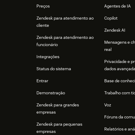
Preços
Agentes de IA
Zendesk para atendimento ao
Copilot
cliente
Zendesk AI
Zendesk para atendimento ao
Mensagens e c
funcionário
real
Integrações
Privacidade e p
Status do sistema
dados avançad
Entrar
Base de conhec
Demonstração
Trabalho com ti
Zendesk para grandes
Voz
empresas
Fóruns da comu
Zendesk para pequenas
Relatórios e aná
empresas