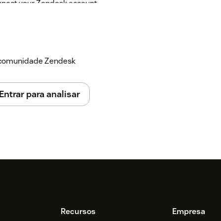
onnect your Zendesk account.
 in Zendesk Support.
a comunidade Zendesk
s directly from the Zendesk interface.
Entrar para analisar
mprove customer support with BlockSurvey.
Recursos
Empresa