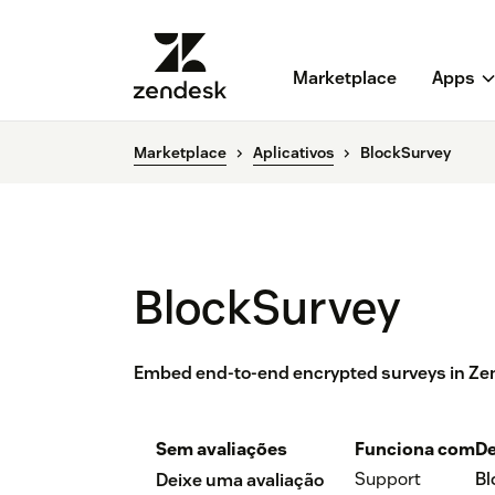
Marketplace
Apps
Marketplace
Aplicativos
BlockSurvey
BlockSurvey
Embed end-to-end encrypted surveys in Zen
Sem avaliações
Funciona com
De
Support
Bl
Deixe uma avaliação