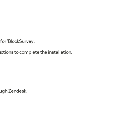
or 'BlockSurvey'.
ructions to complete the installation.
ough Zendesk.