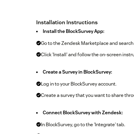
Installation Instructions
Install the BlockSurvey App:
Go to the Zendesk Marketplace and search f
Click 'Install' and follow the on-screen inst
Create a Survey in BlockSurvey:
Log in to your BlockSurvey account.
Create a survey that you want to share thr
Connect BlockSurvey with Zendesk:
In BlockSurvey, go to the 'Integrate' tab.