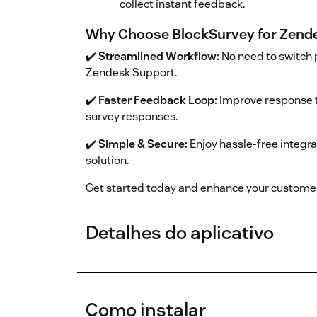
collect instant feedback.
Why Choose BlockSurvey for Zend
✔️
Streamlined Workflow:
No need to switch 
Zendesk Support.
✔️
Faster Feedback Loop:
Improve response t
survey responses.
✔️
Simple & Secure:
Enjoy hassle-free integra
solution.
Get started today and enhance your customer
Detalhes do aplicativo
Como instalar