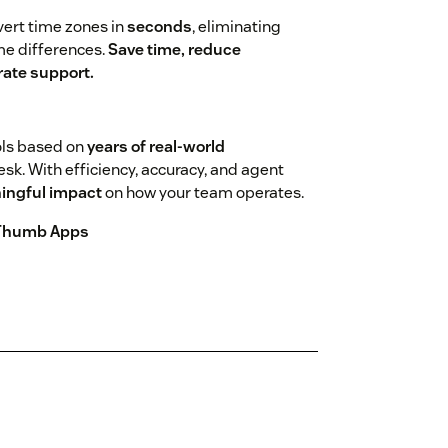
nvert time zones in
seconds
, eliminating
ime differences.
Save time, reduce
ate support.
ols based on
years of real-world
k. With efficiency, accuracy, and agent
ingful impact
on how your team operates.
Thumb Apps