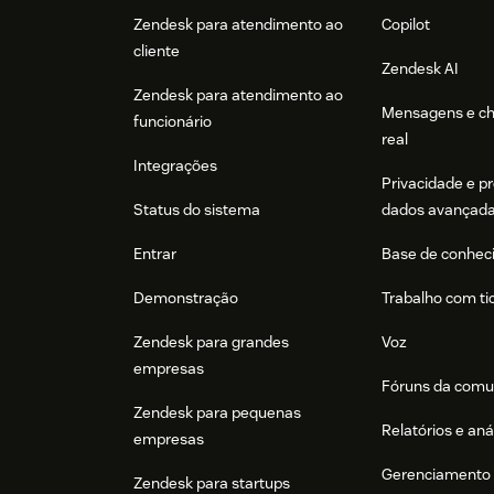
Zendesk para atendimento ao
Copilot
cliente
Zendesk AI
Zendesk para atendimento ao
Mensagens e c
funcionário
real
Integrações
Privacidade e p
Status do sistema
dados avançad
Entrar
Base de conhec
Demonstração
Trabalho com ti
Zendesk para grandes
Voz
empresas
Fóruns da comu
Zendesk para pequenas
Relatórios e aná
empresas
Gerenciamento 
Zendesk para startups