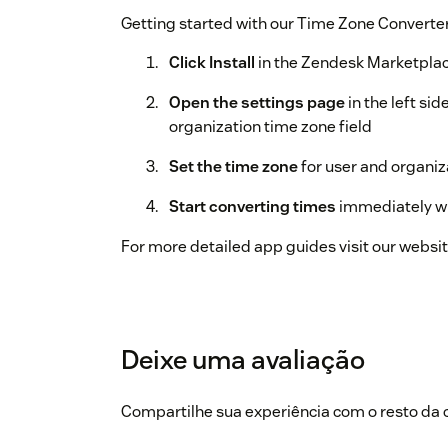
Getting started with our Time Zone Converter
Click Install
in the Zendesk Marketplac
Open the settings page
in the left si
organization time zone field
Set the time zone
for user and organiz
Start converting times
immediately wi
For more detailed app guides visit our websi
Deixe uma avaliação
Compartilhe sua experiência com o resto d