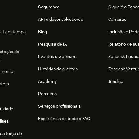
Segurança
O que é o Zend
API e desenvolvedores
Carreiras
hat em tempo
Blog
Inclusão e Per
Pesquisa de IA
Relatório de su
roteção de
Eventos e webinars
Zendesk Found
a
Histórias de clientes
Zendesk Ventu
imento
Academy
Jurídico
ckets
Parceiros
Serviços profissionais
nidade
Experiência de teste e FAQ
lises
da força de