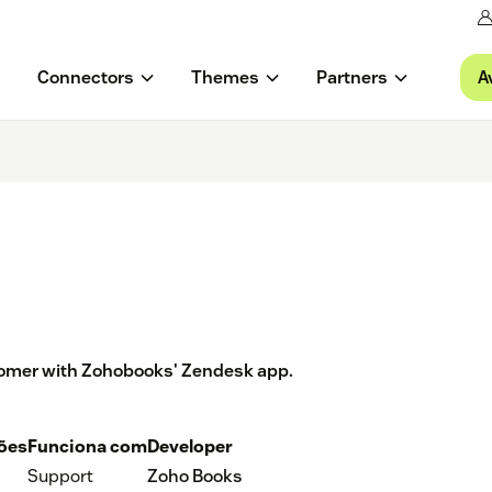
A
Connectors
Themes
Partners
stomer with Zohobooks' Zendesk app.
ções
Funciona com
Developer
Support
Zoho Books