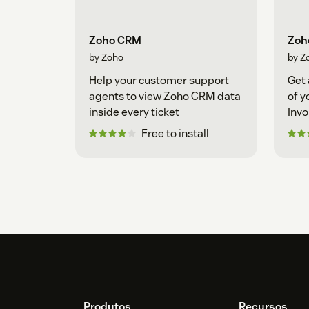
Zoho CRM
Zoho
by Zoho
by Z
Help your customer support
Get 
agents to view Zoho CRM data
of y
inside every ticket
Invo
Free to install
Produtos
Recursos