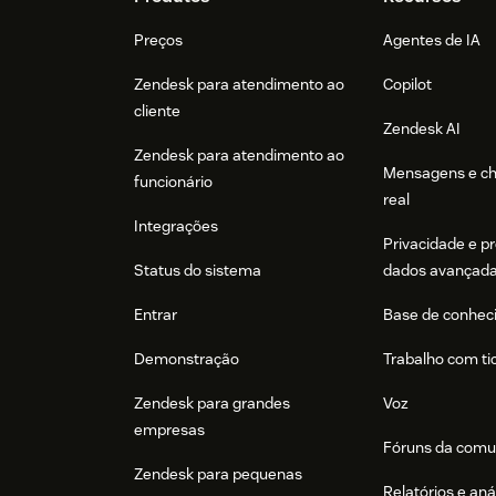
Footer
Preços
Agentes de IA
Zendesk para atendimento ao
Copilot
cliente
Zendesk AI
Zendesk para atendimento ao
Mensagens e c
funcionário
real
Integrações
Privacidade e p
Status do sistema
dados avançad
Entrar
Base de conhec
Demonstração
Trabalho com ti
Zendesk para grandes
Voz
empresas
Fóruns da comu
Zendesk para pequenas
Relatórios e aná