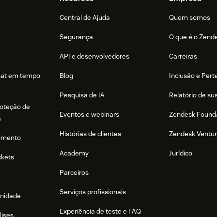
Central de Ajuda
Quem somos
Segurança
O que é o Zend
API e desenvolvedores
Carreiras
hat em tempo
Blog
Inclusão e Per
Pesquisa de IA
Relatório de su
roteção de
Eventos e webinars
Zendesk Found
a
Histórias de clientes
Zendesk Ventu
imento
Academy
Jurídico
ckets
Parceiros
Serviços profissionais
nidade
Experiência de teste e FAQ
lises