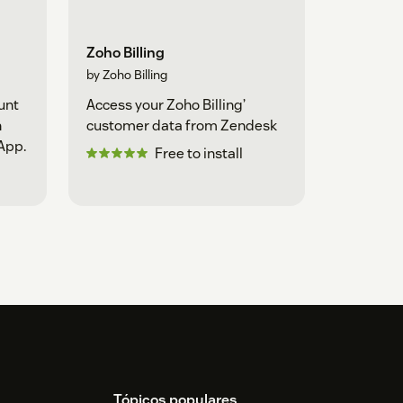
Zoho Billing
by Zoho Billing
unt
Access your Zoho Billing’
h
customer data from Zendesk
App.
Free to install
Tópicos populares