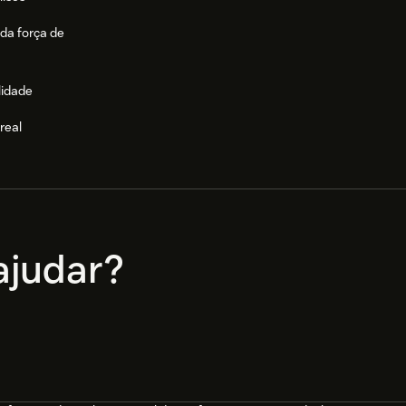
da força de
lidade
real
e
judar?