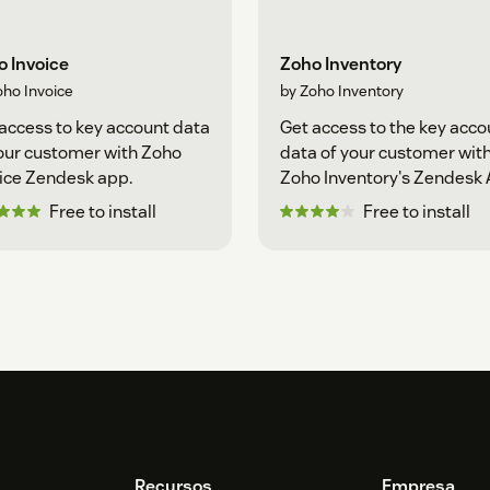
 Invoice
Zoho Inventory
oho Invoice
by Zoho Inventory
access to key account data
Get access to the key acco
our customer with Zoho
data of your customer wit
ice Zendesk app.
Zoho Inventory's Zendesk 
Free to install
Free to install
Recursos
Empresa