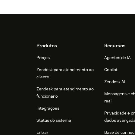
Footer
Produtos
Recursos
Preços
Agentes de IA
Zendesk para atendimento ao
Copilot
cliente
Zendesk AI
Zendesk para atendimento ao
Mensagens e c
funcionário
real
Integrações
Privacidade e p
Status do sistema
dados avançad
Entrar
Base de conhec