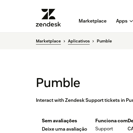
Marketplace
Apps
Marketplace
Aplicativos
Pumble
Pumble
Interact with Zendesk Support tickets in P
Sem avaliações
Funciona com
De
Support
C
Deixe uma avaliação