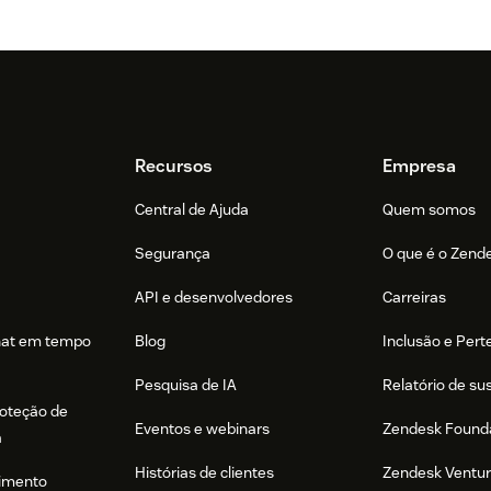
Recursos
Empresa
Central de Ajuda
Quem somos
Segurança
O que é o Zend
API e desenvolvedores
Carreiras
hat em tempo
Blog
Inclusão e Per
Pesquisa de IA
Relatório de su
roteção de
Eventos e webinars
Zendesk Found
a
Histórias de clientes
Zendesk Ventu
imento