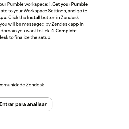
your Pumble workspace: 1.
Get your Pumble
ate to your Workspace Settings, and go to
App:
Click the
Install
button in Zendesk
, you will be messaged by Zendesk app in
omain you want to link. 4.
Complete
esk to finalize the setup.
a comunidade Zendesk
Entrar para analisar