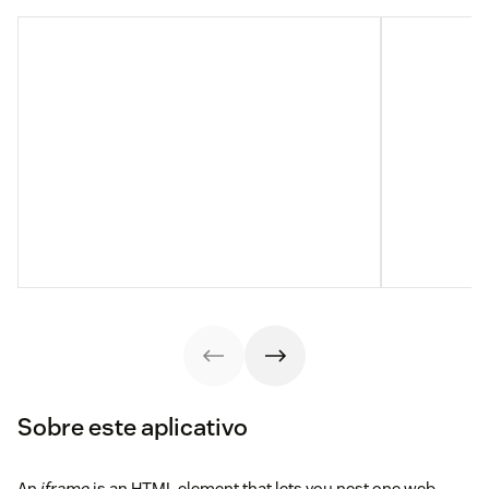
Sobre este aplicativo
An
iframe
is an HTML element that lets you nest one web