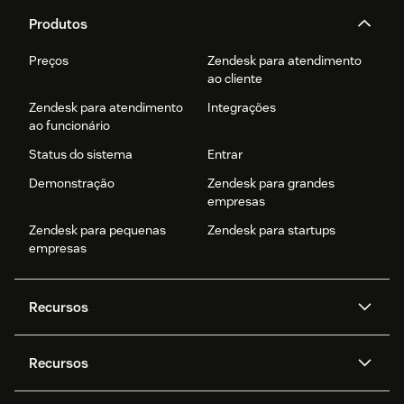
Produtos
Preços
Zendesk para atendimento
ao cliente
Zendesk para atendimento
Integrações
ao funcionário
Status do sistema
Entrar
Demonstração
Zendesk para grandes
empresas
Zendesk para pequenas
Zendesk para startups
empresas
Recursos
Agentes de IA
Copilot
Recursos
Zendesk AI
Mensagens e chat em tempo
real
Central de Ajuda
Segurança