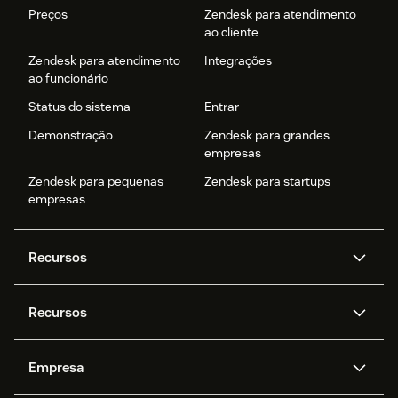
Preços
Zendesk para atendimento
ao cliente
Zendesk para atendimento
Integrações
ao funcionário
Status do sistema
Entrar
Demonstração
Zendesk para grandes
empresas
Zendesk para pequenas
Zendesk para startups
empresas
Recursos
Agentes de IA
Copilot
Recursos
Zendesk AI
Mensagens e chat em tempo
real
Central de Ajuda
Segurança
Empresa
Privacidade e proteção de
Base de conhecimento
API e desenvolvedores
Blog
dados avançada