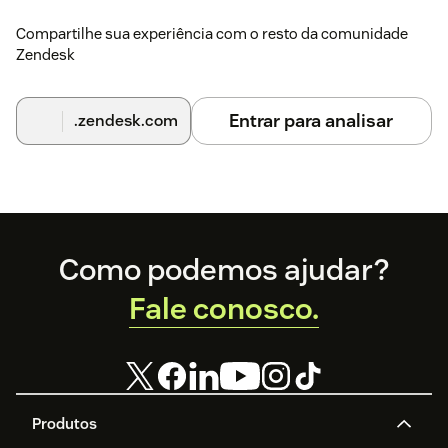
Compartilhe sua experiência com o resto da comunidade
Zendesk
Entrar para analisar
.zendesk.com
Footer
Como podemos ajudar?
Fale conosco.
Produtos