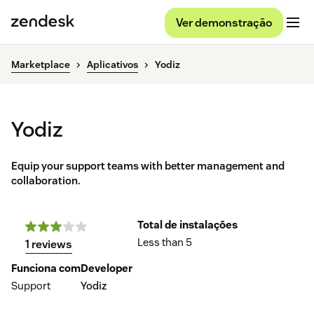
Ver demonstração
Marketplace
Aplicativos
Yodiz
Yodiz
Equip your support teams with better management and
collaboration.
Total de instalações
Less than 5
1 reviews
Funciona com
Developer
Support
Yodiz