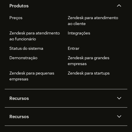
Produtos
Preços
Zendesk para atendimento
ao cliente
Zendesk para atendimento
Integrações
ao funcionário
Status do sistema
Entrar
Demonstração
Zendesk para grandes
empresas
Zendesk para pequenas
Zendesk para startups
empresas
Recursos
Agentes de IA
Copilot
Recursos
Zendesk AI
Mensagens e chat em tempo
real
Central de Ajuda
Segurança