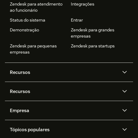
Zendesk para atendimento
Integrações
ao funcionário
Status do sistema
Entrar
Demonstração
Zendesk para grandes
empresas
Zendesk para pequenas
Zendesk para startups
empresas
Recursos
Agentes de IA
Copilot
Recursos
Zendesk AI
Mensagens e chat em tempo
real
Central de Ajuda
Segurança
Empresa
Privacidade e proteção de
Base de conhecimento
API e desenvolvedores
Blog
dados avançada
Quem somos
O que é o Zendesk?
Pesquisa de IA
Eventos e webinars
Trabalho com tickets
Voz
Tópicos populares
Carreiras
Inclusão e Pertencimento
Histórias de clientes
Academy
Fóruns da comunidade
Relatórios e análises