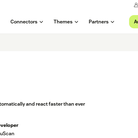
A
Connectors
Themes
Partners
omatically and react faster than ever
veloper
ouScan