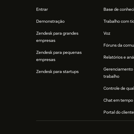
Entrar
Base de conhec
Demonstração
Trabalho com ti
Zendesk para grandes
Voz
empresas
Fóruns da comu
Zendesk para pequenas
Relatórios e aná
empresas
Gerenciamento 
Zendesk para startups
trabalho
Controle de qua
Chat em tempo 
Portal do client