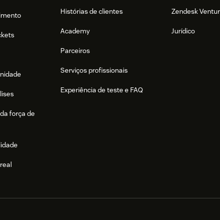
Histórias de clientes
Zendesk Ventu
imento
Academy
Jurídico
ckets
Parceiros
Serviços profissionais
nidade
Experiência de teste e FAQ
lises
da força de
lidade
real
e