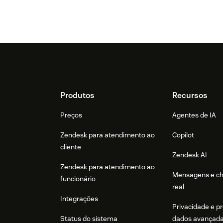
Footer
Produtos
Recursos
Preços
Agentes de IA
Zendesk para atendimento ao
Copilot
cliente
Zendesk AI
Zendesk para atendimento ao
Mensagens e c
funcionário
real
Integrações
Privacidade e p
Status do sistema
dados avançad