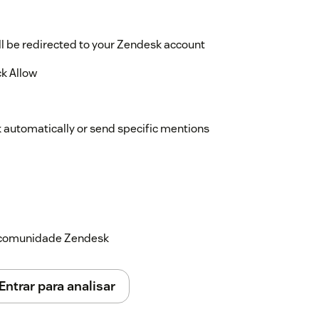
ll be redirected to your Zendesk account
ck Allow
k automatically or send specific mentions
uide at
07-how-to-configure-zendesk-integration
a comunidade Zendesk
Entrar para analisar