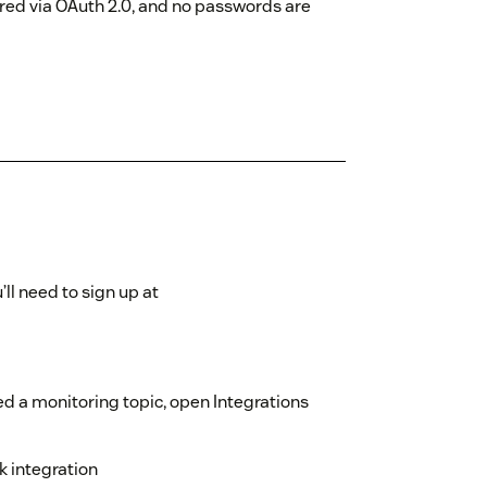
ured via OAuth 2.0, and no passwords are
ll need to sign up at
d a monitoring topic, open Integrations
k integration