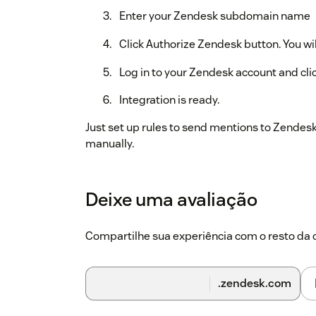
Enter your Zendesk subdomain name
Click Authorize Zendesk button. You wi
Log in to your Zendesk account and cli
Integration is ready.
Just set up rules to send mentions to Zendes
manually.
You can also read the complete installation g
https://help.youscan.io/en/articles/25102
Deixe uma avaliação
Compartilhe sua experiência com o resto d
.zendesk.com