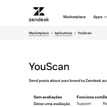
Marketplace
Apps
Marketplace
Aplicativos
YouScan
YouScan
Send posts about your brand to Zendesk aut
Sem avaliações
Funciona com
De
Support
Y
Deixe uma avaliação