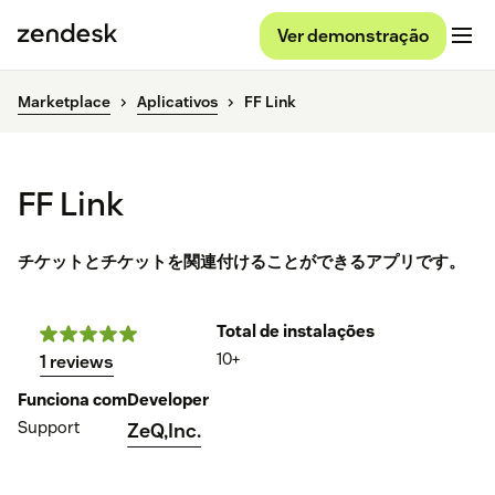
Ver demonstração
Marketplace
Aplicativos
FF Link
FF Link
チケットとチケットを関連付けることができるアプリです。
Total de instalações
10+
1 reviews
Funciona com
Developer
Support
ZeQ,Inc.