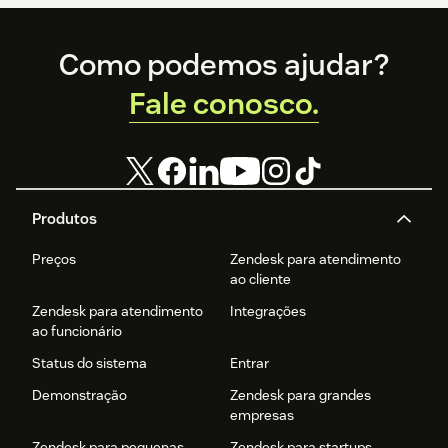
Footer
Como podemos ajudar?
Fale conosco.
Produtos
Preços
Zendesk para atendimento
ao cliente
Zendesk para atendimento
Integrações
ao funcionário
Status do sistema
Entrar
Demonstração
Zendesk para grandes
empresas
Zendesk para pequenas
Zendesk para startups