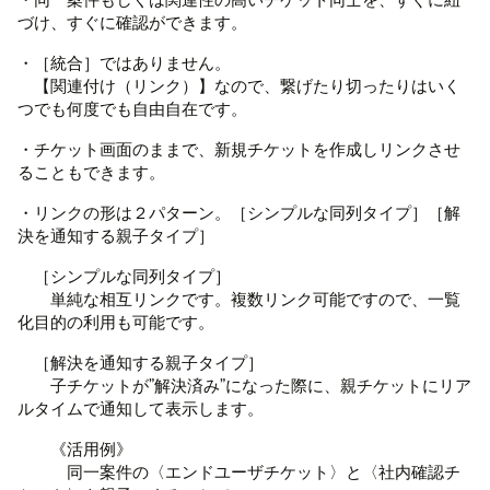
づけ、すぐに確認ができます。
・［統合］ではありません。
【関連付け（リンク）】なので、繋げたり切ったりはいく
つでも何度でも自由自在です。
・チケット画面のままで、新規チケットを作成しリンクさせ
ることもできます。
・リンクの形は２パターン。［シンプルな同列タイプ］［解
決を通知する親子タイプ］
［シンプルな同列タイプ］
単純な相互リンクです。複数リンク可能ですので、一覧
化目的の利用も可能です。
［解決を通知する親子タイプ］
子チケットが”解決済み”になった際に、親チケットにリア
ルタイムで通知して表示します。
《活用例》
同一案件の〈エンドユーザチケット〉と〈社内確認チ