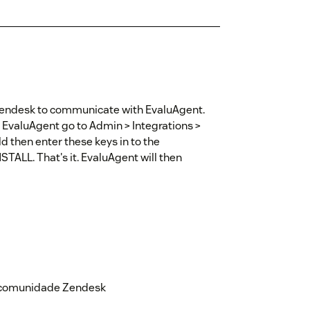
 Zendesk to communicate with EvaluAgent.
 EvaluAgent go to Admin > Integrations >
 then enter these keys in to the
TALL. That's it. EvaluAgent will then
a comunidade Zendesk