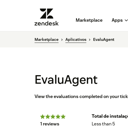
Marketplace
Apps
Marketplace
Aplicativos
EvaluAgent
EvaluAgent
View the evaluations completed on your tic
Total de instala
1 reviews
Less than 5