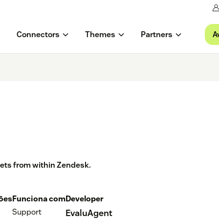
A
Connectors
Themes
Partners
kets from within Zendesk.
ções
Funciona com
Developer
Support
EvaluAgent