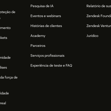
Pesquisa de IA
Relatório de su
roteção de
Eventos e webinars
Zendesk Found
a
Histórias de clientes
Zendesk Ventu
imento
Academy
Jurídico
ckets
Parceiros
Serviços profissionais
nidade
Experiência de teste e FAQ
lises
da força de
lidade
real