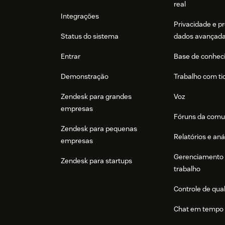
real
Integrações
Privacidade e p
Status do sistema
dados avançad
Entrar
Base de conhec
Demonstração
Trabalho com ti
Zendesk para grandes
Voz
empresas
Fóruns da comu
Zendesk para pequenas
Relatórios e aná
empresas
Gerenciamento 
Zendesk para startups
trabalho
Controle de qua
Chat em tempo 