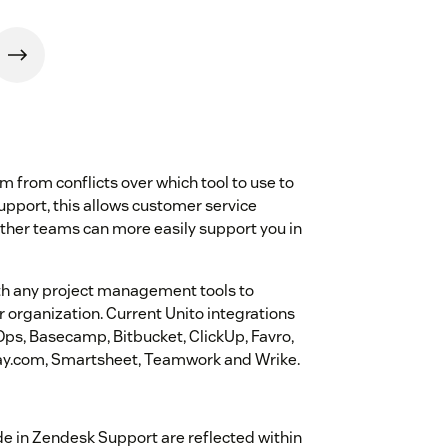
m from conflicts over which tool to use to
pport, this allows customer service
other teams can more easily support you in
h any project management tools to
r organization. Current Unito integrations
evOps, Basecamp, Bitbucket, ClickUp, Favro,
ay.com, Smartsheet, Teamwork and Wrike.
e in Zendesk Support are reflected within