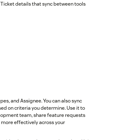
Ticket details that sync between tools
Types, and Assignee. You can also sync
sed on criteria you determine. Use it to
velopment team, share feature requests
 more effectively across your