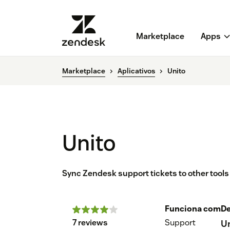
Marketplace
Apps
Marketplace
Aplicativos
Unito
Unito
Sync Zendesk support tickets to other tools l
Funciona com
De
7 reviews
Support
U