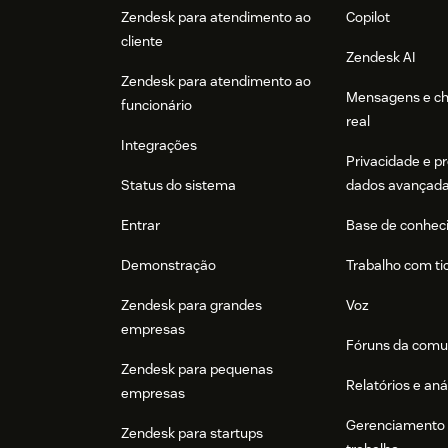
Zendesk para atendimento ao
Copilot
cliente
Zendesk AI
Zendesk para atendimento ao
Mensagens e c
funcionário
real
Integrações
Privacidade e p
Status do sistema
dados avançad
Entrar
Base de conhec
Demonstração
Trabalho com ti
Zendesk para grandes
Voz
empresas
Fóruns da comu
Zendesk para pequenas
Relatórios e aná
empresas
Gerenciamento 
Zendesk para startups