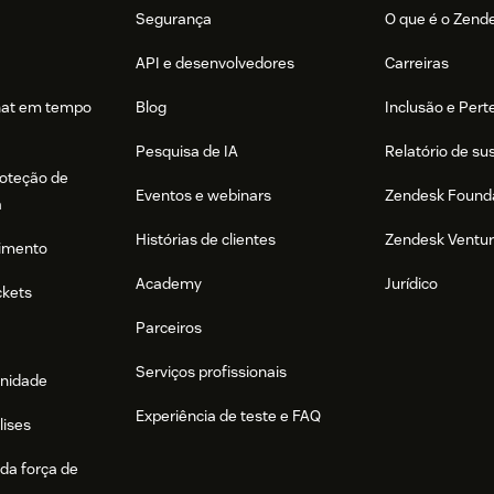
Segurança
O que é o Zend
API e desenvolvedores
Carreiras
hat em tempo
Blog
Inclusão e Per
Pesquisa de IA
Relatório de su
roteção de
Eventos e webinars
Zendesk Found
a
Histórias de clientes
Zendesk Ventu
imento
Academy
Jurídico
ckets
Parceiros
Serviços profissionais
nidade
Experiência de teste e FAQ
lises
da força de