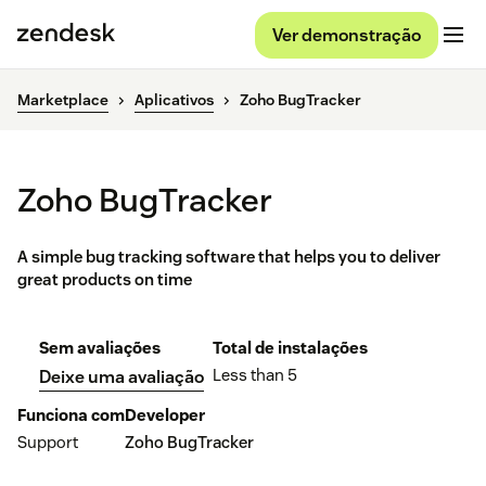
Ver demonstração
Marketplace
Aplicativos
Zoho BugTracker
Zoho BugTracker
A simple bug tracking software that helps you to deliver
great products on time
Sem avaliações
Total de instalações
Less than 5
Deixe uma avaliação
Funciona com
Developer
Support
Zoho BugTracker