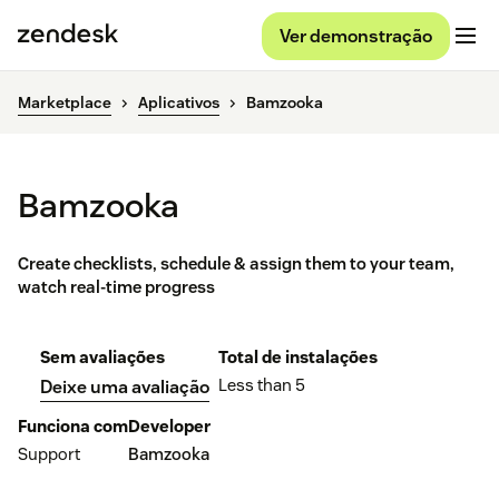
Ver demonstração
Marketplace
Aplicativos
Bamzooka
Bamzooka
Create checklists, schedule & assign them to your team,
watch real-time progress
Sem avaliações
Total de instalações
Less than 5
Deixe uma avaliação
Funciona com
Developer
Support
Bamzooka