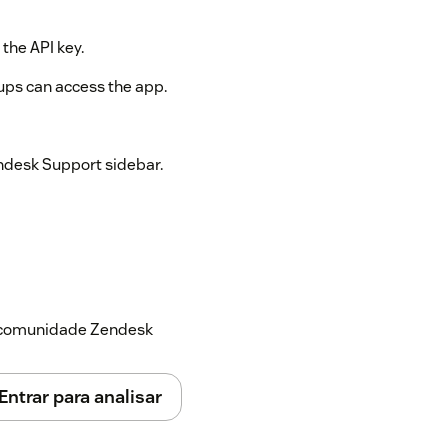
 the API key.
oups can access the app.
endesk Support sidebar.
a comunidade Zendesk
Entrar para analisar