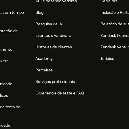
API e desenvolvedores
Carreiras
hat em tempo
Blog
Inclusão e Per
Pesquisa de IA
Relatório de su
roteção de
Eventos e webinars
Zendesk Found
a
Histórias de clientes
Zendesk Ventu
imento
Academy
Jurídico
ckets
Parceiros
Serviços profissionais
nidade
Experiência de teste e FAQ
lises
da força de
lidade