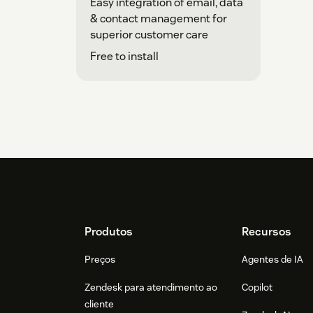
Easy integration of email, data
& contact management for
superior customer care
Free to install
Footer
Produtos
Recursos
Preços
Agentes de IA
Zendesk para atendimento ao
Copilot
cliente