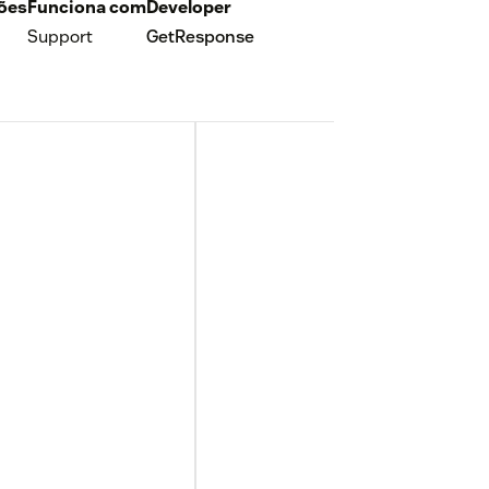
ções
Funciona com
Developer
Support
GetResponse