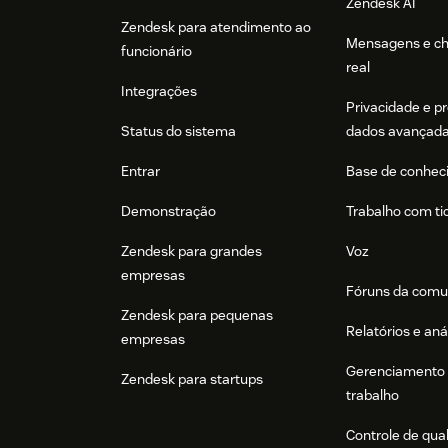
Zendesk AI
Zendesk para atendimento ao
Mensagens e c
funcionário
real
Integrações
Privacidade e p
Status do sistema
dados avançad
Entrar
Base de conhec
Demonstração
Trabalho com ti
Zendesk para grandes
Voz
empresas
Fóruns da comu
Zendesk para pequenas
Relatórios e aná
empresas
Gerenciamento 
Zendesk para startups
trabalho
Controle de qua