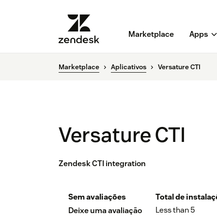
Marketplace
Apps
Marketplace
Aplicativos
Versature CTI
Versature CTI
Zendesk CTI integration
Sem avaliações
Total de instala
Less than 5
Deixe uma avaliação