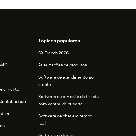
Tópicos populares
CX Trends 2026
esk?
Atualizações de produtos
Software de atendimento ao
cliente
tencimento
Software de emissão de tickets
stentabilidade
para central de suporte
ation
Software de chat em tempo
real
res
Software de fórum