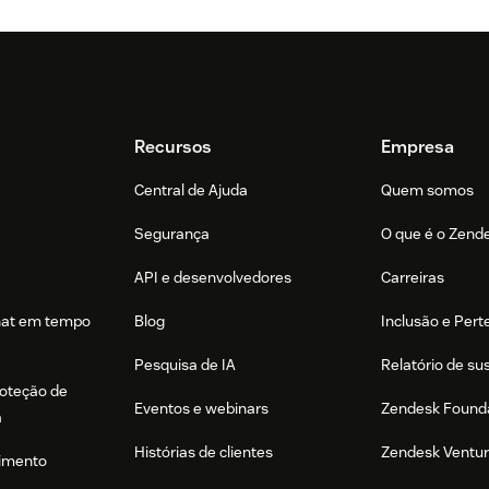
Recursos
Empresa
Central de Ajuda
Quem somos
Segurança
O que é o Zend
API e desenvolvedores
Carreiras
hat em tempo
Blog
Inclusão e Per
Pesquisa de IA
Relatório de su
roteção de
Eventos e webinars
Zendesk Found
a
Histórias de clientes
Zendesk Ventu
imento