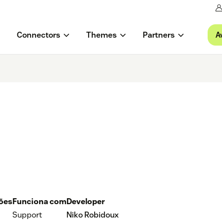
A
Connectors
Themes
Partners
ções
Funciona com
Developer
Support
Niko Robidoux