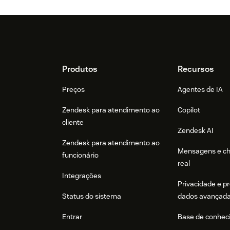
Footer
Produtos
Recursos
Preços
Agentes de IA
Zendesk para atendimento ao
Copilot
cliente
Zendesk AI
Zendesk para atendimento ao
Mensagens e c
funcionário
real
Integrações
Privacidade e p
Status do sistema
dados avançad
Entrar
Base de conhec