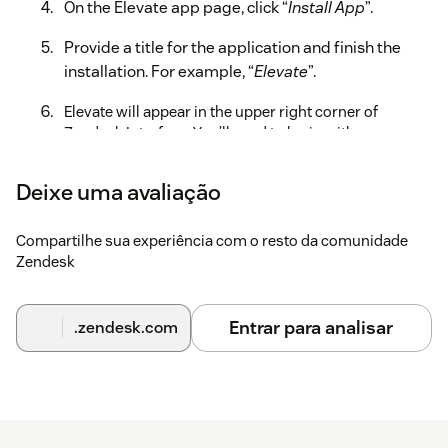
On the Elevate app page, click “
Install App
”.
Provide a title for the application and finish the
installation. For example, “
Elevate
”.
Elevate will appear in the upper right corner of
Zendesk Interface. You’ll need to login with your
Elevate credentials to be able to place calls, receive
screen pops and manage tickets.
Deixe uma avaliação
For more information, read the full administration guide
here.
Compartilhe sua experiência com o resto da comunidade
Zendesk
Entrar para analisar
.zendesk.com