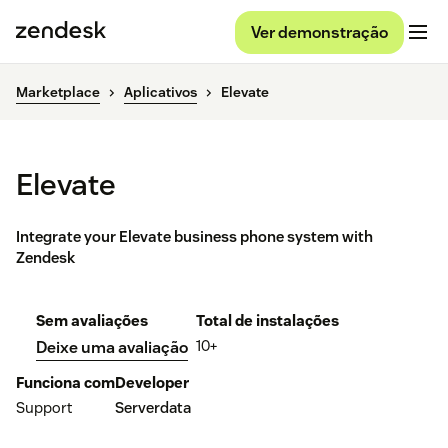
Ver demonstração
Marketplace
Aplicativos
Elevate
Elevate
Integrate your Elevate business phone system with
Zendesk
Sem avaliações
Total de instalações
10+
Deixe uma avaliação
Funciona com
Developer
Support
Serverdata