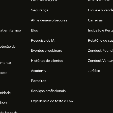
Central de Ajuda
Quem somos
Segurança
O que é o Zend
API e desenvolvedores
Carreiras
hat em tempo
Blog
Inclusão e Per
Pesquisa de IA
Relatório de su
roteção de
Eventos e webinars
Zendesk Found
a
Histórias de clientes
Zendesk Ventu
imento
Academy
Jurídico
ckets
Parceiros
Serviços profissionais
nidade
Experiência de teste e FAQ
lises