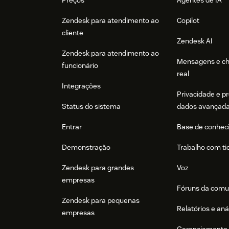
Preços
Agentes de IA
Zendesk para atendimento ao
Copilot
cliente
Zendesk AI
Zendesk para atendimento ao
Mensagens e c
funcionário
real
Integrações
Privacidade e p
Status do sistema
dados avançad
Entrar
Base de conhec
Demonstração
Trabalho com ti
Zendesk para grandes
Voz
empresas
Fóruns da comu
Zendesk para pequenas
Relatórios e aná
empresas