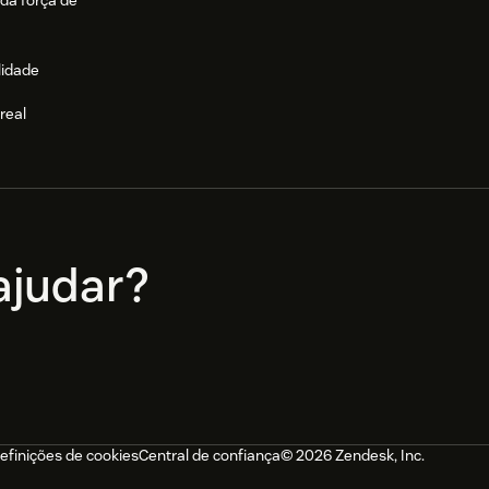
da força de
lidade
real
e
judar?
efinições de cookies
Central de confiança
© 2026 Zendesk, Inc.