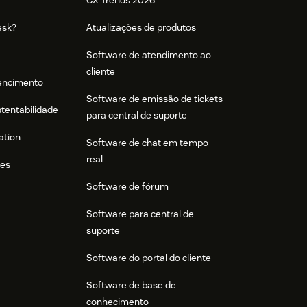
CX Trends 2026
esk?
Atualizações de produtos
Software de atendimento ao
cliente
tencimento
Software de emissão de tickets
stentabilidade
para central de suporte
ation
Software de chat em tempo
real
res
Software de fórum
Software para central de
suporte
Software do portal do cliente
Software de base de
conhecimento