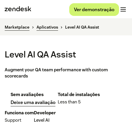
Ver demonstração
Marketplace
Aplicativos
Level AI QA Assist
Level AI QA Assist
Augment your QA team performance with custom
scorecards
Sem avaliações
Total de instalações
Less than 5
Deixe uma avaliação
Funciona com
Developer
Support
Level AI