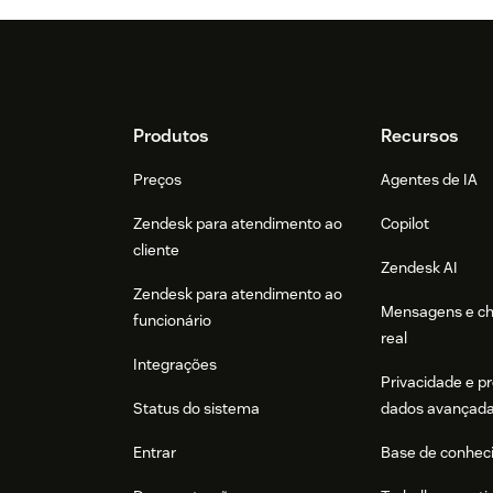
Footer
Produtos
Recursos
Preços
Agentes de IA
Zendesk para atendimento ao
Copilot
cliente
Zendesk AI
Zendesk para atendimento ao
Mensagens e c
funcionário
real
Integrações
Privacidade e p
Status do sistema
dados avançad
Entrar
Base de conhec