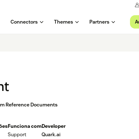
A
Connectors
Themes
Partners
nt
from Reference Documents
ções
Funciona com
Developer
Support
Quark.ai