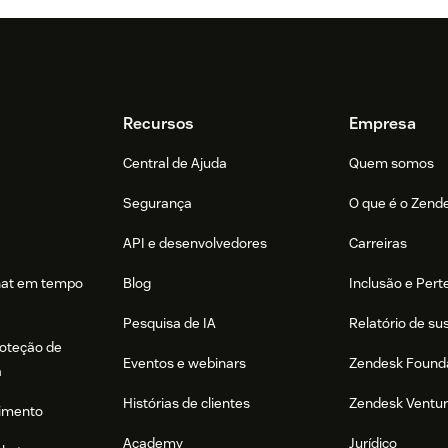
Recursos
Empresa
Central de Ajuda
Quem somos
Segurança
O que é o Zend
API e desenvolvedores
Carreiras
hat em tempo
Blog
Inclusão e Per
Pesquisa de IA
Relatório de su
roteção de
Eventos e webinars
Zendesk Found
a
Histórias de clientes
Zendesk Ventu
imento
Academy
Jurídico