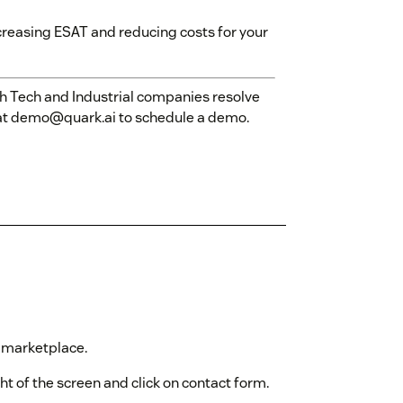
ncreasing ESAT and reducing costs for your
gh Tech and Industrial companies resolve
s at demo@quark.ai to schedule a demo.
 marketplace.
ght of the screen and click on contact form.