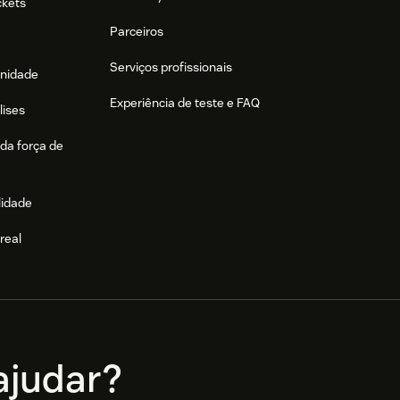
ckets
Parceiros
Serviços profissionais
nidade
Experiência de teste e FAQ
lises
da força de
lidade
real
e
judar?