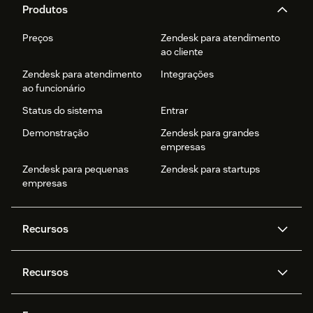
Produtos
Preços
Zendesk para atendimento
ao cliente
Zendesk para atendimento
Integrações
ao funcionário
Status do sistema
Entrar
Demonstração
Zendesk para grandes
empresas
Zendesk para pequenas
Zendesk para startups
empresas
Recursos
Agentes de IA
Copilot
Recursos
Zendesk AI
Mensagens e chat em tempo
real
Central de Ajuda
Segurança