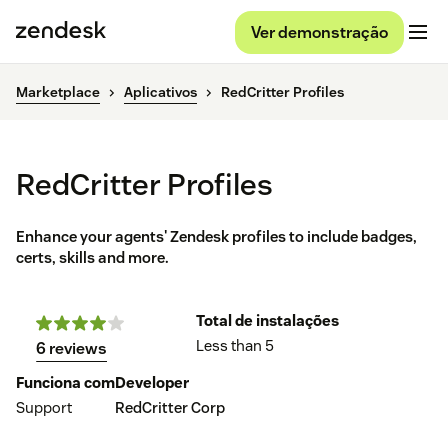
Ver demonstração
Marketplace
Aplicativos
RedCritter Profiles
RedCritter Profiles
Enhance your agents' Zendesk profiles to include badges,
certs, skills and more.
Total de instalações
Less than 5
6 reviews
Funciona com
Developer
Support
RedCritter Corp