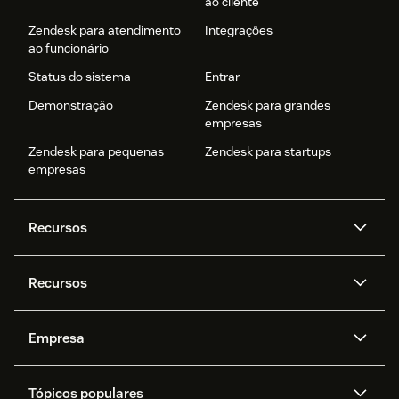
ao cliente
Zendesk para atendimento
Integrações
ao funcionário
Status do sistema
Entrar
Demonstração
Zendesk para grandes
empresas
Zendesk para pequenas
Zendesk para startups
empresas
Recursos
Agentes de IA
Copilot
Recursos
Zendesk AI
Mensagens e chat em tempo
real
Central de Ajuda
Segurança
Empresa
Privacidade e proteção de
Base de conhecimento
API e desenvolvedores
Blog
dados avançada
Quem somos
O que é o Zendesk?
Pesquisa de IA
Eventos e webinars
Trabalho com tickets
Voz
Tópicos populares