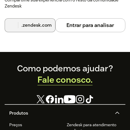
Zendesk
Entrar para analisar
.zendesk.com
Footer
Como podemos ajudar?
Fale conosco.
Produtos
Preços
Zendesk para atendimento