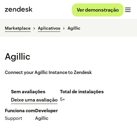
Ver demonstração
Marketplace
Aplicativos
Agillic
Agillic
Connect your Agillic Instance to Zendesk
Sem avaliações
Total de instalações
5+
Deixe uma avaliação
Funciona com
Developer
Support
Agillic