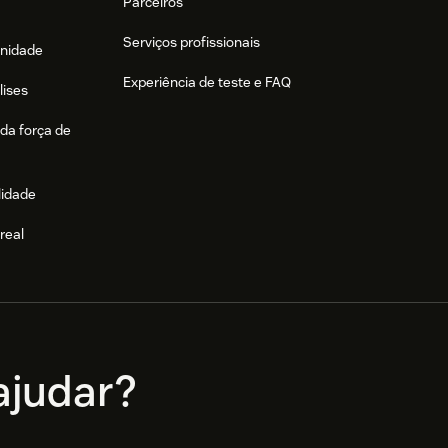
Parceiros
Serviços profissionais
nidade
Experiência de teste e FAQ
lises
da força de
lidade
real
e
judar?