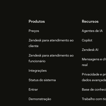
Footer
Produtos
Recursos
Preços
Agentes de IA
Zendesk para atendimento ao
Copilot
cliente
Zendesk AI
Zendesk para atendimento ao
Mensagens e c
funcionário
real
Integrações
Privacidade e p
Status do sistema
dados avançad
Entrar
Base de conhec
Demonstração
Trabalho com ti