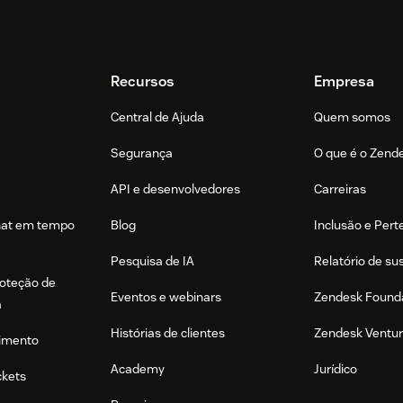
Recursos
Empresa
Central de Ajuda
Quem somos
Segurança
O que é o Zend
API e desenvolvedores
Carreiras
hat em tempo
Blog
Inclusão e Per
Pesquisa de IA
Relatório de su
roteção de
Eventos e webinars
Zendesk Found
a
Histórias de clientes
Zendesk Ventu
imento
Academy
Jurídico
ckets