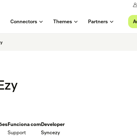
A
Connectors
Themes
Partners
zy
Ezy
ções
Funciona com
Developer
Support
Syncezy