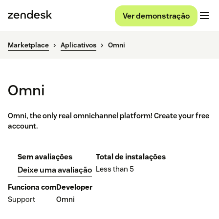
Ver demonstração
Marketplace
Aplicativos
Omni
Omni
Omni, the only real omnichannel platform! Create your free
account.
Sem avaliações
Total de instalações
Less than 5
Deixe uma avaliação
Funciona com
Developer
Support
Omni