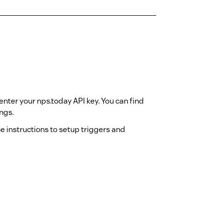
nter your nps.today API key. You can find
ngs.
e instructions to setup triggers and