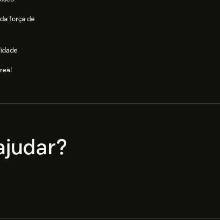
da força de
lidade
real
e
judar?