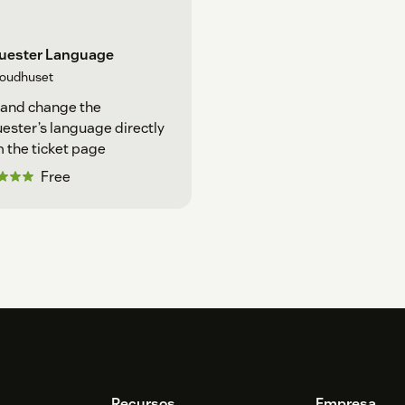
uester Language
loudhuset
 and change the
ester’s language directly
 the ticket page
Free
Recursos
Empresa