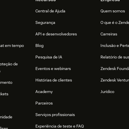
Central de Ajuda
Quem somos
Segurança
O que é o Zend
API e desenvolvedores
Carreiras
hat em tempo
Blog
Inclusão e Per
Pesquisa de IA
Relatório de su
roteção de
Eventos e webinars
Zendesk Found
a
Histórias de clientes
Zendesk Ventu
imento
Academy
Jurídico
ckets
Parceiros
Serviços profissionais
nidade
Experiência de teste e FAQ
lises