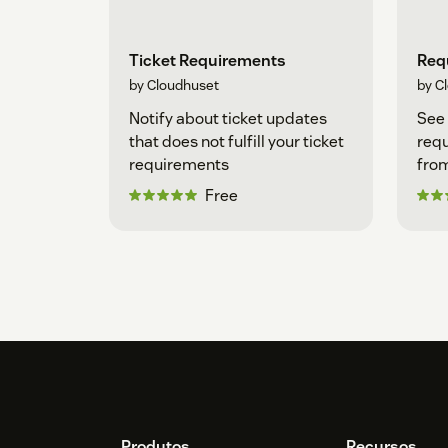
Ticket Requirements
Req
by Cloudhuset
by C
Notify about ticket updates
See
that does not fulfill your ticket
requ
requirements
from
Free
Produtos
Recursos