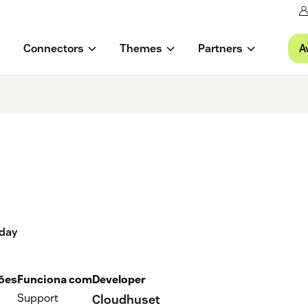
A
Connectors
Themes
Partners
oday
ções
Funciona com
Developer
Support
Cloudhuset