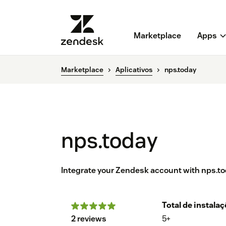
Marketplace
Apps
Marketplace
Aplicativos
nps.today
nps.today
Integrate your Zendesk account with nps.t
Total de instala
2 reviews
5+