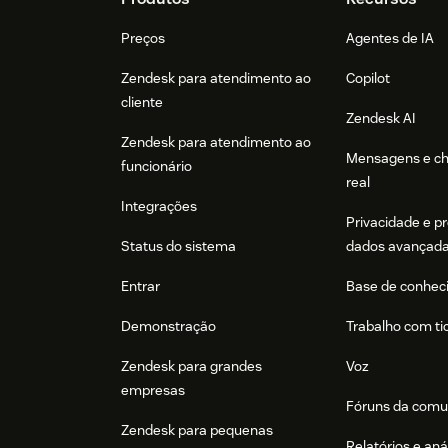
Footer
Preços
Agentes de IA
Zendesk para atendimento ao
Copilot
cliente
Zendesk AI
Zendesk para atendimento ao
Mensagens e c
funcionário
real
Integrações
Privacidade e p
Status do sistema
dados avançad
Entrar
Base de conhec
Demonstração
Trabalho com ti
Zendesk para grandes
Voz
empresas
Fóruns da comu
Zendesk para pequenas
Relatórios e aná