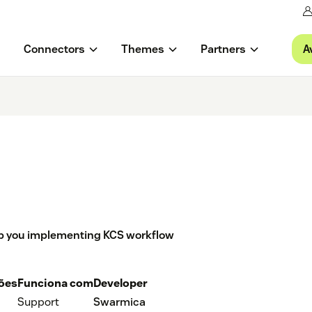
A
Connectors
Themes
Partners
lp you implementing KCS workflow
ções
Funciona com
Developer
Support
Swarmica