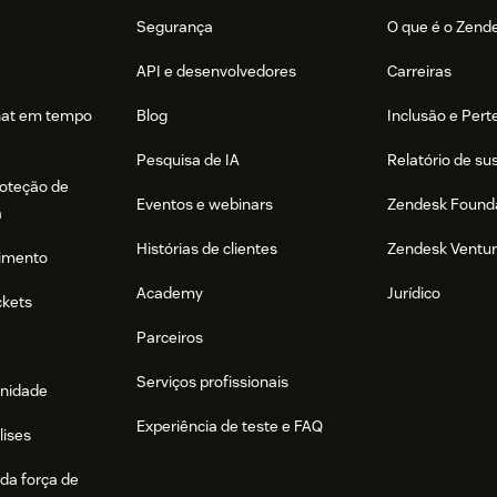
Segurança
O que é o Zend
API e desenvolvedores
Carreiras
hat em tempo
Blog
Inclusão e Per
Pesquisa de IA
Relatório de su
roteção de
Eventos e webinars
Zendesk Found
a
Histórias de clientes
Zendesk Ventu
imento
Academy
Jurídico
ckets
Parceiros
Serviços profissionais
nidade
Experiência de teste e FAQ
lises
da força de