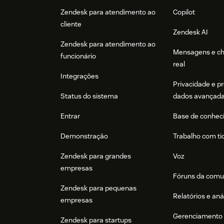
Zendesk para atendimento ao
Copilot
cliente
Zendesk AI
Zendesk para atendimento ao
Mensagens e c
funcionário
real
Integrações
Privacidade e p
Status do sistema
dados avançad
Entrar
Base de conhec
Demonstração
Trabalho com ti
Zendesk para grandes
Voz
empresas
Fóruns da comu
Zendesk para pequenas
Relatórios e aná
empresas
Gerenciamento 
Zendesk para startups