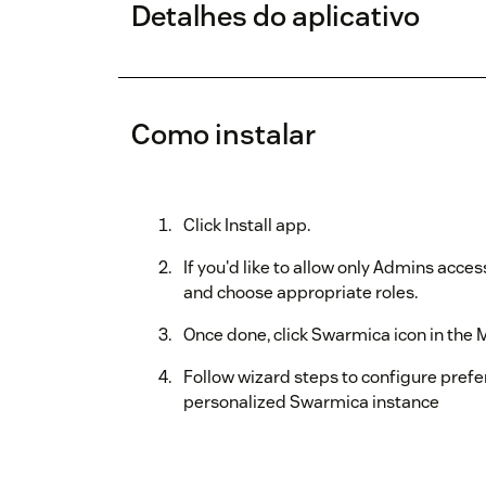
Detalhes do aplicativo
Como instalar
Click Install app.
If you'd like to allow only Admins access
and choose appropriate roles.
Once done, click Swarmica icon in the 
Follow wizard steps to configure pref
personalized Swarmica instance