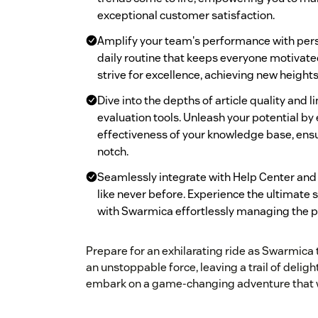
exceptional customer satisfaction.
Amplify your team's performance with perso
daily routine that keeps everyone motivat
strive for excellence, achieving new heights
Dive into the depths of article quality and 
evaluation tools. Unleash your potential b
effectiveness of your knowledge base, ensu
notch.
Seamlessly integrate with Help Center and
like never before. Experience the ultimate
with Swarmica effortlessly managing the pu
Prepare for an exhilarating ride as Swarmica
an unstoppable force, leaving a trail of delig
embark on a game-changing adventure that wi