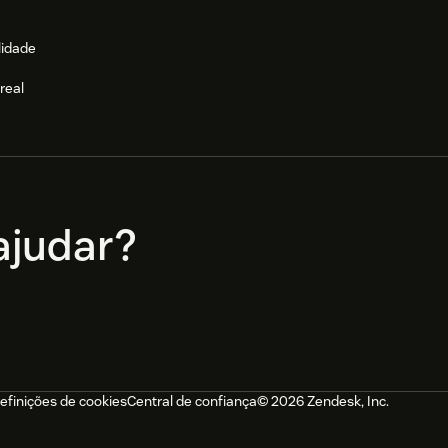
lidade
real
e
judar?
efinições de cookies
Central de confiança
© 2026 Zendesk, Inc.