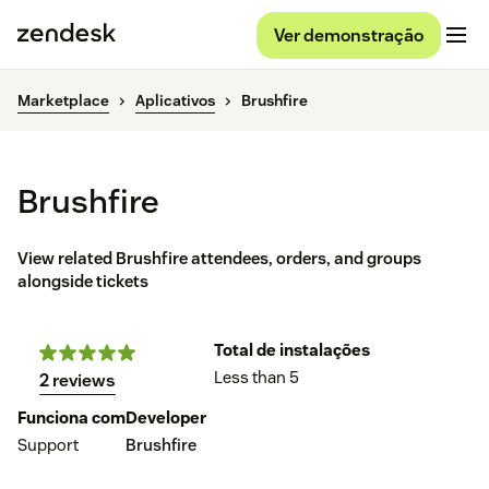
Ver demonstração
Marketplace
Aplicativos
Brushfire
Brushfire
View related Brushfire attendees, orders, and groups
alongside tickets
Total de instalações
Less than 5
2 reviews
Funciona com
Developer
Support
Brushfire