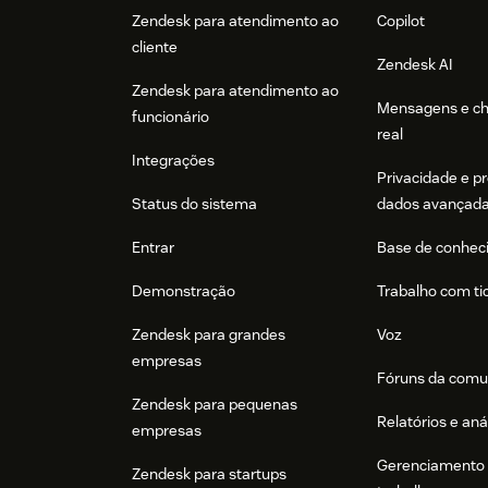
Zendesk para atendimento ao
Copilot
cliente
Zendesk AI
Zendesk para atendimento ao
Mensagens e c
funcionário
real
Integrações
Privacidade e p
Status do sistema
dados avançad
Entrar
Base de conhec
Demonstração
Trabalho com ti
Zendesk para grandes
Voz
empresas
Fóruns da comu
Zendesk para pequenas
Relatórios e aná
empresas
Gerenciamento 
Zendesk para startups