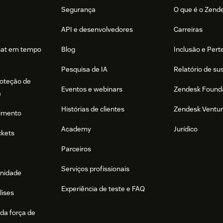
Segurança
O que é o Zend
API e desenvolvedores
Carreiras
hat em tempo
Blog
Inclusão e Per
Pesquisa de IA
Relatório de su
roteção de
Eventos e webinars
Zendesk Found
a
Histórias de clientes
Zendesk Ventu
imento
Academy
Jurídico
ckets
Parceiros
Serviços profissionais
nidade
Experiência de teste e FAQ
lises
da força de