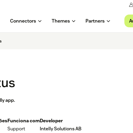
A
Connectors
Themes
Partners
s
tus
lly app.
ções
Funciona com
Developer
Support
Intelly Solutions AB