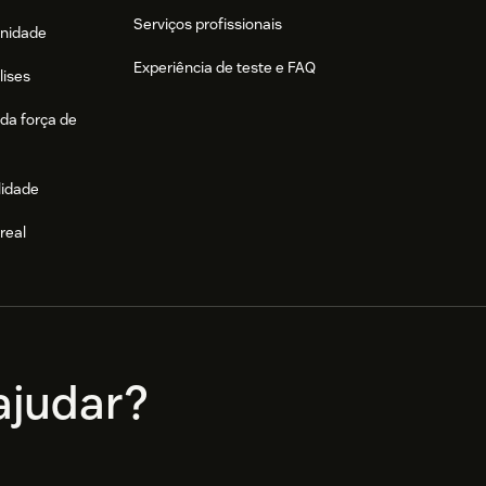
Serviços profissionais
nidade
Experiência de teste e FAQ
lises
da força de
lidade
real
e
judar?