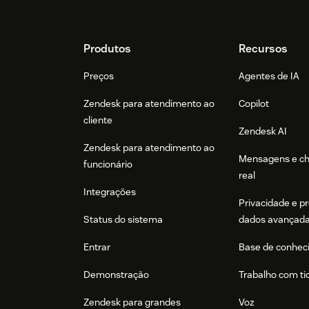
Footer
Produtos
Recursos
Preços
Agentes de IA
Zendesk para atendimento ao
Copilot
cliente
Zendesk AI
Zendesk para atendimento ao
Mensagens e c
funcionário
real
Integrações
Privacidade e p
Status do sistema
dados avançad
Entrar
Base de conhec
Demonstração
Trabalho com ti
Zendesk para grandes
Voz