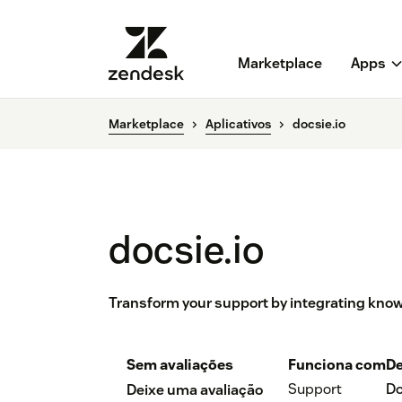
Marketplace
Apps
Marketplace
Aplicativos
docsie.io
docsie.io
Transform your support by integrating kno
Sem avaliações
Funciona com
De
Support
Do
Deixe uma avaliação