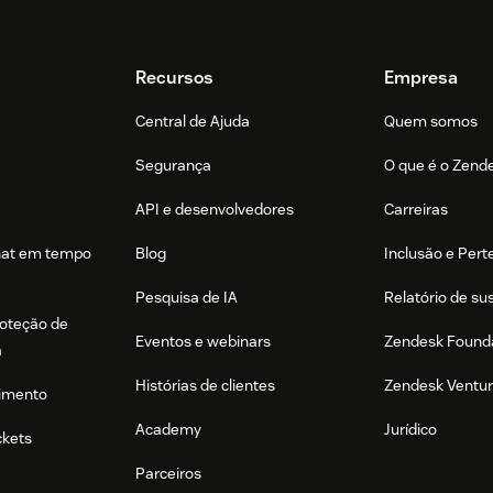
Recursos
Empresa
Central de Ajuda
Quem somos
Segurança
O que é o Zend
API e desenvolvedores
Carreiras
hat em tempo
Blog
Inclusão e Per
Pesquisa de IA
Relatório de su
roteção de
Eventos e webinars
Zendesk Found
a
Histórias de clientes
Zendesk Ventu
imento
Academy
Jurídico
ckets
Parceiros