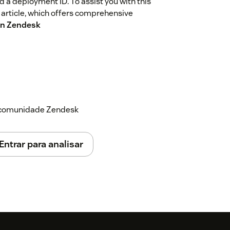
nd a deployment ID. To assist you with this
article, which offers comprehensive
 in Zendesk
a comunidade Zendesk
Entrar para analisar