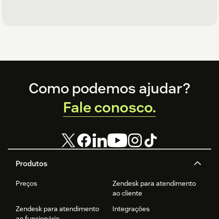
Footer
Como podemos ajudar?
Fale conosco.
Produtos
Preços
Zendesk para atendimento
ao cliente
Zendesk para atendimento
Integrações
ao funcionário