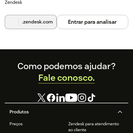
Zendesk
Entrar para analisar
.zendesk.com
Footer
Como podemos ajudar?
Fale conosco.
Produtos
Preços
Zendesk para atendimento
ao cliente