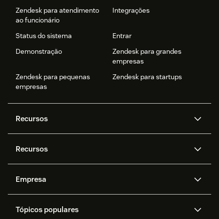
Zendesk para atendimento
Integrações
ao funcionário
Status do sistema
Entrar
Demonstração
Zendesk para grandes
empresas
Zendesk para pequenas
Zendesk para startups
empresas
Recursos
Agentes de IA
Copilot
Recursos
Zendesk AI
Mensagens e chat em tempo
real
Central de Ajuda
Segurança
Empresa
Privacidade e proteção de
Base de conhecimento
API e desenvolvedores
Blog
dados avançada
Quem somos
O que é o Zendesk?
Pesquisa de IA
Eventos e webinars
Trabalho com tickets
Voz
Tópicos populares
Carreiras
Inclusão e Pertencimento
Histórias de clientes
Academy