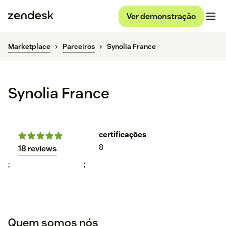
Ver demonstração
Marketplace
Parceiros
Synolia France
Synolia France
certificações
8
18 reviews
;
;
Quem somos nós