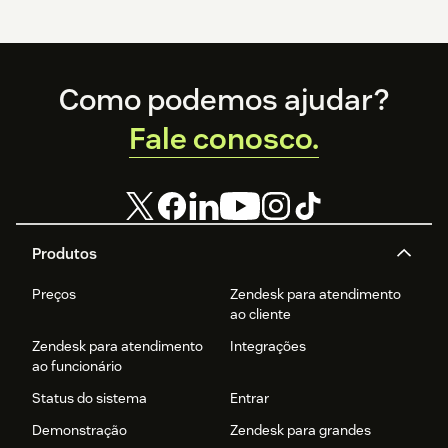
Footer
Como podemos ajudar?
Fale conosco.
Produtos
Preços
Zendesk para atendimento
ao cliente
Zendesk para atendimento
Integrações
ao funcionário
Status do sistema
Entrar
Demonstração
Zendesk para grandes