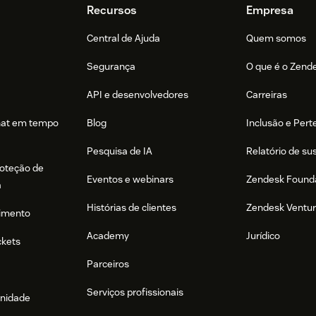
Recursos
Empresa
Central de Ajuda
Quem somos
Segurança
O que é o Zend
API e desenvolvedores
Carreiras
hat em tempo
Blog
Inclusão e Per
Pesquisa de IA
Relatório de su
roteção de
Eventos e webinars
Zendesk Found
a
Histórias de clientes
Zendesk Ventu
imento
Academy
Jurídico
ckets
Parceiros
Serviços profissionais
nidade