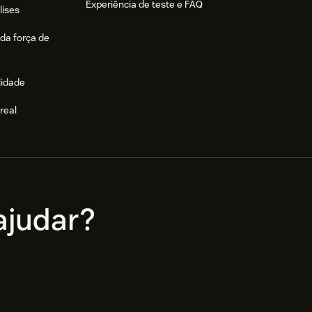
Experiência de teste e FAQ
lises
da força de
lidade
real
e
judar?