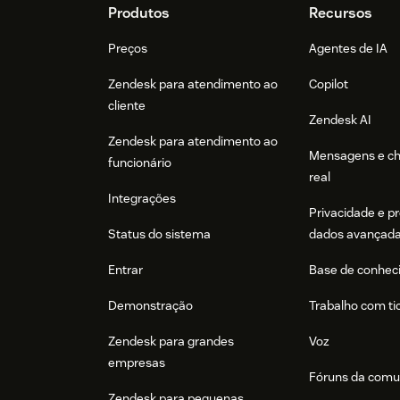
Footer
Produtos
Recursos
Preços
Agentes de IA
Zendesk para atendimento ao
Copilot
cliente
Zendesk AI
Zendesk para atendimento ao
Mensagens e c
funcionário
real
Integrações
Privacidade e p
Status do sistema
dados avançad
Entrar
Base de conhec
Demonstração
Trabalho com ti
Zendesk para grandes
Voz
empresas
Fóruns da comu
Zendesk para pequenas