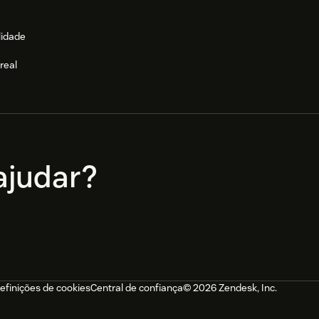
lidade
real
e
judar?
efinições de cookies
Central de confiança
© 2026 Zendesk, Inc.