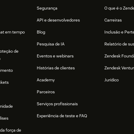
Segurança
O que é o Zend
API e desenvolvedores
Carreiras
hat em tempo
Blog
Inclusão e Per
Pesquisa de IA
Relatório de su
roteção de
Eventos e webinars
Zendesk Found
a
Histórias de clientes
Zendesk Ventu
imento
Academy
Jurídico
ckets
Parceiros
Serviços profissionais
nidade
Experiência de teste e FAQ
lises
da força de