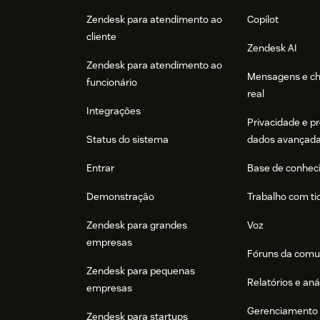
Zendesk para atendimento ao
Copilot
cliente
Zendesk AI
Zendesk para atendimento ao
Mensagens e c
funcionário
real
Integrações
Privacidade e p
Status do sistema
dados avançad
Entrar
Base de conhec
Demonstração
Trabalho com ti
Zendesk para grandes
Voz
empresas
Fóruns da comu
Zendesk para pequenas
Relatórios e aná
empresas
Gerenciamento 
Zendesk para startups