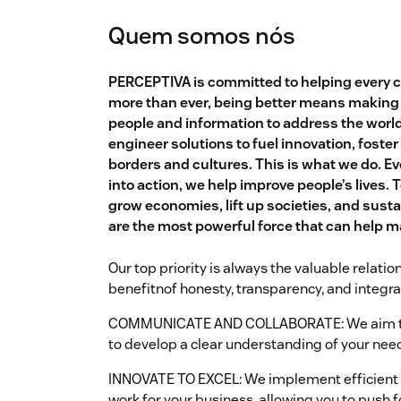
Quem somos nós
PERCEPTIVA is committed to helping every 
more than ever, being better means making 
people and information to address the worl
engineer solutions to fuel innovation, foste
borders and cultures. This is what we do. Ev
into action, we help improve people’s lives.
grow economies, lift up societies, and sus
are the most powerful force that can help m
Our top priority is always the valuable relatio
benefitnof honesty, transparency, and integrat
COMMUNICATE AND COLLABORATE: We aim to be
to develop a clear understanding of your ne
INNOVATE TO EXCEL: We implement efficient a
work for your business, allowing you to push 