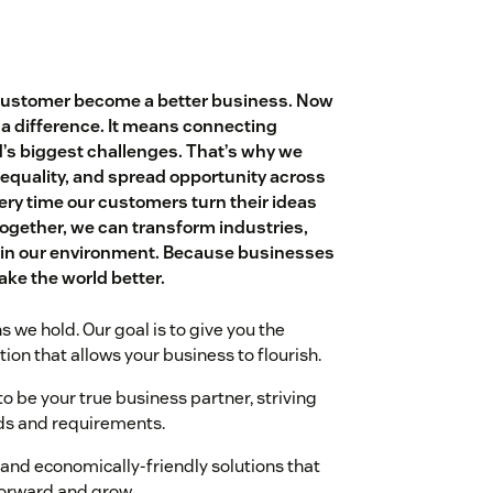
customer become a better business. Now
a difference. It means connecting
d’s biggest challenges. That’s why we
r equality, and spread opportunity across
ery time our customers turn their ideas
 Together, we can transform industries,
tain our environment. Because businesses
ake the world better.
ns we hold. Our goal is to give you the
ion that allows your business to flourish.
 your true business partner, striving
eds and requirements.
nd economically-friendly solutions that
forward and grow.