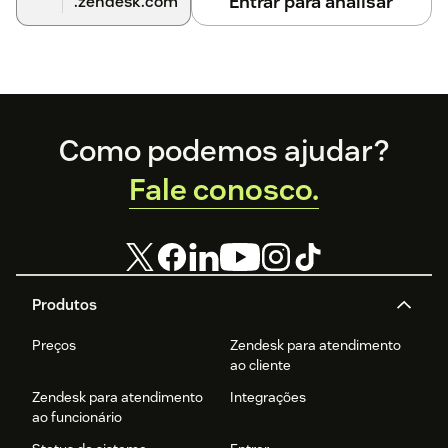
Entrar para analisar
.zendesk.com
Footer
Como podemos ajudar?
Fale conosco.
Produtos
Preços
Zendesk para atendimento
ao cliente
Zendesk para atendimento
Integrações
ao funcionário