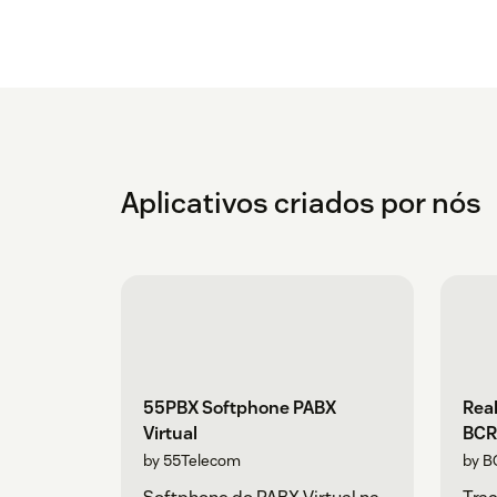
Aplicativos criados por nós
55PBX Softphone PABX
Rea
Virtual
BCR
by 55Telecom
by B