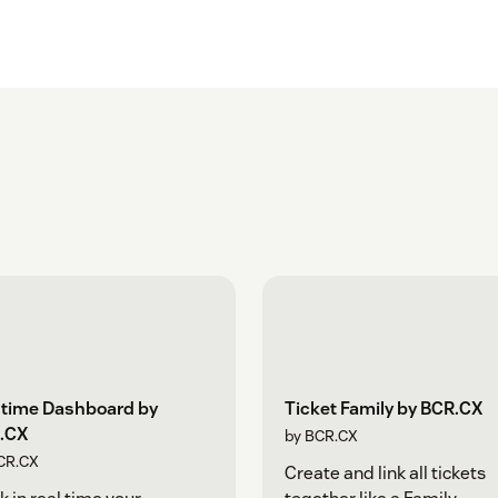
ltime Dashboard by
Ticket Family by BCR.CX
.CX
by BCR.CX
CR.CX
Create and link all tickets