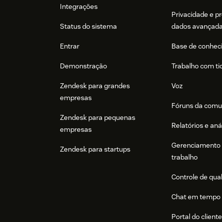
Integrações
Privacidade e p
Status do sistema
dados avançad
Entrar
Base de conhec
Demonstração
Trabalho com ti
Zendesk para grandes
Voz
empresas
Fóruns da comu
Zendesk para pequenas
Relatórios e aná
empresas
Gerenciamento 
Zendesk para startups
trabalho
Controle de qua
Chat em tempo 
Portal do client