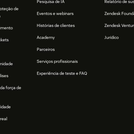
Pesquisa de IA
Relatório de su
roteção de
Eventos e webinars
Zendesk Found
a
Histórias de clientes
Zendesk Ventu
imento
Academy
Jurídico
ckets
Parceiros
Serviços profissionais
nidade
Experiência de teste e FAQ
lises
da força de
lidade
real
e