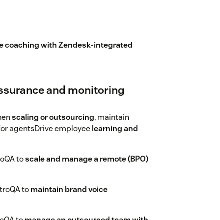
ve coaching with Zendesk-integrated
assurance and monitoring
hen
scaling or outsourcing
, maintain
for agentsDrive employee
learning and
roQA to
scale and manage a remote (BPO)
troQA to
maintain brand voice
roQA to
manage an outsourced team with