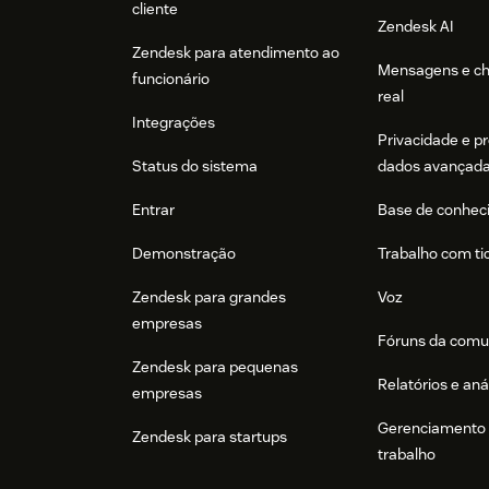
cliente
Zendesk AI
Zendesk para atendimento ao
Mensagens e c
funcionário
real
Integrações
Privacidade e p
Status do sistema
dados avançad
Entrar
Base de conhec
Demonstração
Trabalho com ti
Zendesk para grandes
Voz
empresas
Fóruns da comu
Zendesk para pequenas
Relatórios e aná
empresas
Gerenciamento 
Zendesk para startups
trabalho