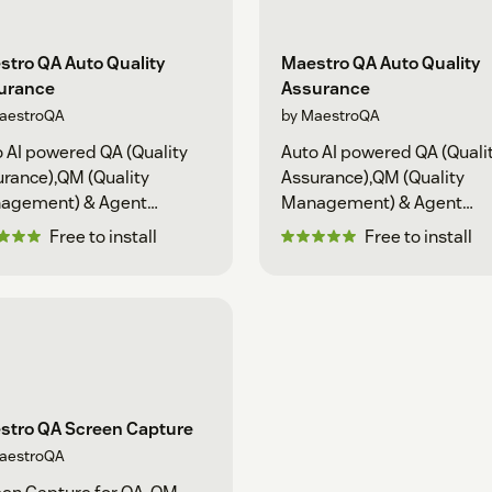
tro QA Auto Quality
Maestro QA Auto Quality
urance
Assurance
aestroQA
by MaestroQA
 AI powered QA (Quality
Auto AI powered QA (Quali
rance),QM (Quality
Assurance),QM (Quality
agement) & Agent
Management) & Agent
ching
coaching
Free to install
Free to install
stro QA Screen Capture
aestroQA