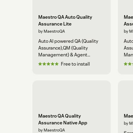
Maestro QA Auto Quality
Maes
Assurance Lite
Ass
by MaestroQA
by M
Auto AI powered QA (Quality
Auto
Assurance),QM (Quality
Assu
Management) & Agent
Man
coaching
coa
Free to install
Maestro QA Quality
Mae
Assurance Native App
by M
by MaestroQA