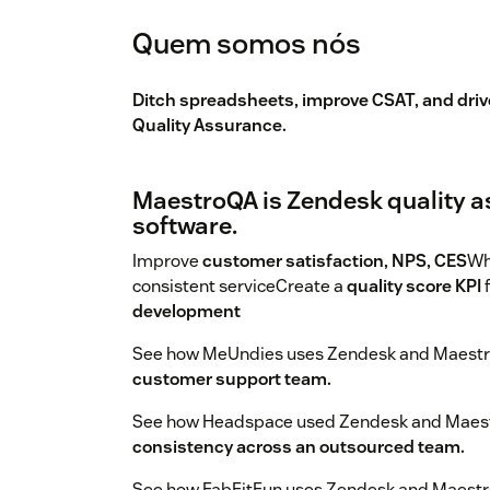
Quem somos nós
Ditch spreadsheets, improve CSAT, and dri
Quality Assurance.
MaestroQA is Zendesk quality 
software.
Improve
customer satisfaction, NPS, CES
W
consistent serviceCreate a
quality score KPI
development
See how MeUndies uses Zendesk and Maest
customer support team.
See how Headspace used Zendesk and Maes
consistency across an outsourced team.
See how FabFitFun uses Zendesk and Maest