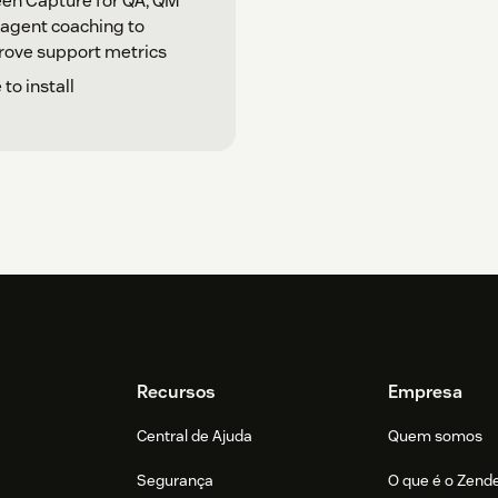
en Capture for QA, QM
agent coaching to
ove support metrics
 to install
Recursos
Empresa
Central de Ajuda
Quem somos
Segurança
O que é o Zend