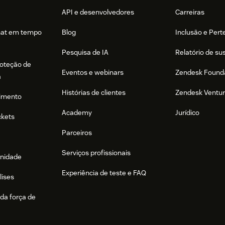
API e desenvolvedores
Carreiras
hat em tempo
Blog
Inclusão e Per
Pesquisa de IA
Relatório de su
roteção de
Eventos e webinars
Zendesk Found
a
Histórias de clientes
Zendesk Ventu
imento
Academy
Jurídico
ckets
Parceiros
Serviços profissionais
nidade
Experiência de teste e FAQ
lises
da força de