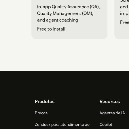
Scre
In-app Quality Assurance (QA),
and 
Quality Management (QM),
impr
and agent coaching
Free
Free to install
Footer
Produtos
Recursos
Preços
Agentes de IA
Zendesk para atendimento ao
Copilot