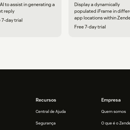
AI to assist in generating a
Display a dynamically
et reply
populated iFrame in differ
app locations within Zend
 7-day trial
Free 7-day trial
Recursos
Empresa
Central de Ajuda
Quem somos
Segurança
O que é o Zend