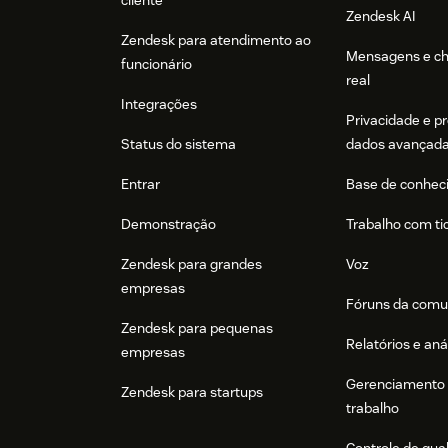
Zendesk AI
Zendesk para atendimento ao
Mensagens e c
funcionário
real
Integrações
Privacidade e p
Status do sistema
dados avançad
Entrar
Base de conhec
Demonstração
Trabalho com ti
Zendesk para grandes
Voz
empresas
Fóruns da comu
Zendesk para pequenas
Relatórios e aná
empresas
Gerenciamento 
Zendesk para startups
trabalho
Controle de qua