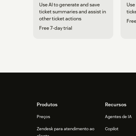
Use AI to generate and save
Use 
ticket summaries and assist in
tick
other ticket actions
Free
Free 7-day trial
Footer
Produtos
Recursos
Preços
Agentes de IA
Zendesk para atendimento ao
Copilot
cliente