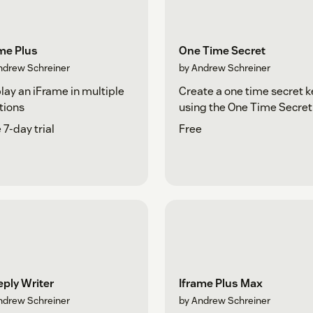
me Plus
One Time Secret
ndrew Schreiner
by Andrew Schreiner
lay an iFrame in multiple
Create a one time secret k
tions
using the One Time Secret
 7-day trial
Free
eply Writer
Iframe Plus Max
ndrew Schreiner
by Andrew Schreiner