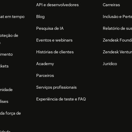
API e desenvolvedores
Carreiras
hat em tempo
Blog
Inclusão e Per
Pesquisa de IA
Relatório de su
roteção de
Eventos e webinars
Zendesk Found
a
Histórias de clientes
Zendesk Ventu
imento
Academy
Jurídico
ckets
Parceiros
Serviços profissionais
nidade
Experiência de teste e FAQ
lises
da força de
lidade