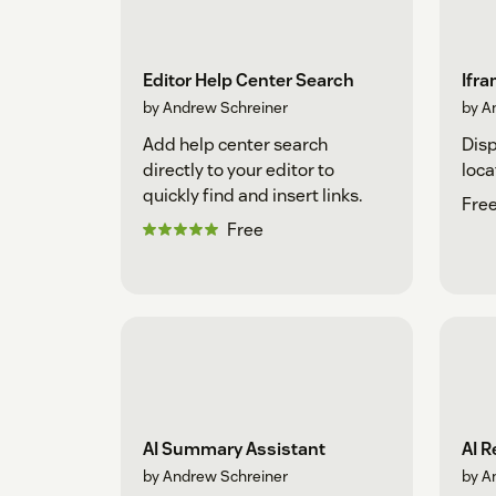
Editor Help Center Search
Ifra
by Andrew Schreiner
by A
Add help center search
Disp
directly to your editor to
loca
quickly find and insert links.
Free
Free
AI Summary Assistant
AI R
by Andrew Schreiner
by A