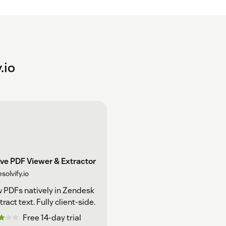
.io
ve PDF Viewer & Extractor
solvify.io
 PDFs natively in Zendesk
tract text. Fully client-side.
Free 14-day trial