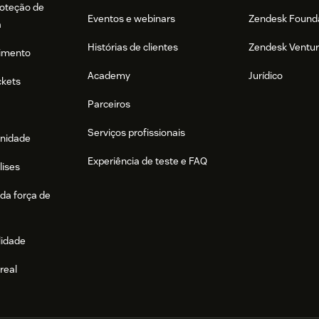
roteção de
Eventos e webinars
Zendesk Found
a
Histórias de clientes
Zendesk Ventu
imento
Academy
Jurídico
ckets
Parceiros
Serviços profissionais
nidade
Experiência de teste e FAQ
lises
da força de
lidade
real
e