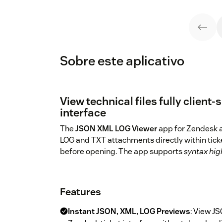
Sobre este aplicativo
View technical files fully client
interface
The
JSON XML LOG Viewer
app for Zendesk a
LOG and TXT attachments directly within ticke
before opening. The app supports
syntax hig
Features
Instant JSON, XML, LOG Previews
: View JS