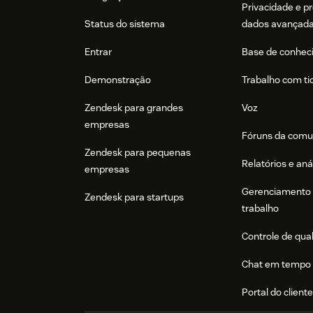
Privacidade e p
Status do sistema
dados avançad
Entrar
Base de conhec
Demonstração
Trabalho com ti
Zendesk para grandes
Voz
empresas
Fóruns da comu
Zendesk para pequenas
Relatórios e aná
empresas
Gerenciamento 
Zendesk para startups
trabalho
Controle de qua
Chat em tempo 
Portal do client