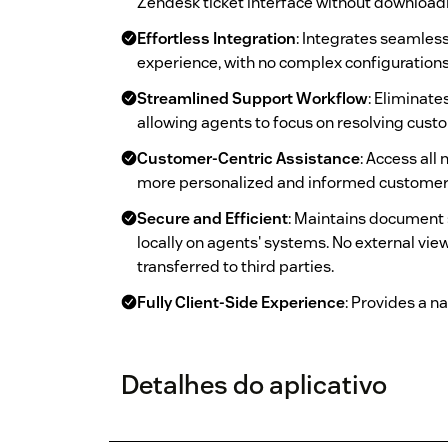
Zendesk ticket interface without downloadi
Effortless Integration
: Integrates seamless
experience, with no complex configurations
Streamlined Support Workflow
: Eliminat
allowing agents to focus on resolving custo
Customer-Centric Assistance
: Access all
more personalized and informed customer 
Secure and Efficient
: Maintains document s
locally on agents' systems. No external view
transferred to third parties.
Fully Client-Side Experience
: Provides a na
Detalhes do aplicativo