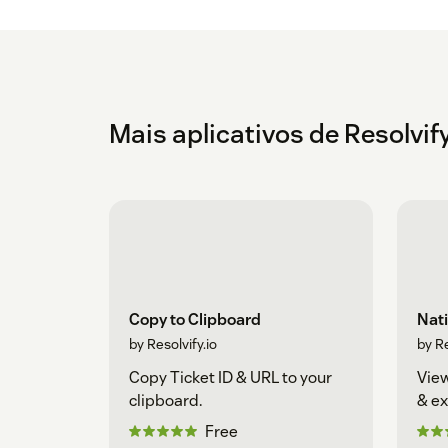
Mais aplicativos de Resolvify
Copy to Clipboard
Nati
by Resolvify.io
by Re
Copy Ticket ID & URL to your
View
clipboard.
& ex
Free