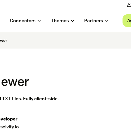
A
Connectors
Themes
Partners
ewer
iewer
TXT files. Fully client-side.
veloper
solvify.io