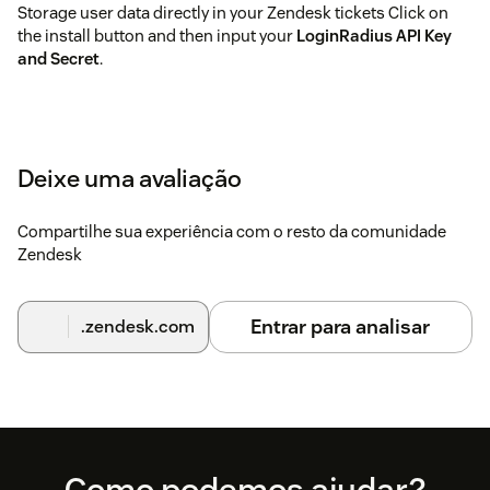
Storage user data directly in your Zendesk tickets Click on
the install button and then input your
LoginRadius API Key
and Secret
.
Deixe uma avaliação
Compartilhe sua experiência com o resto da comunidade
Zendesk
Entrar para analisar
.zendesk.com
Footer
Como podemos ajudar?