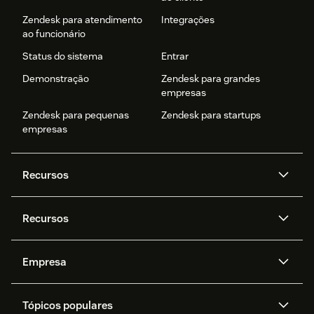
Zendesk para atendimento
Integrações
ao funcionário
Status do sistema
Entrar
Demonstração
Zendesk para grandes
empresas
Zendesk para pequenas
Zendesk para startups
empresas
Recursos
Agentes de IA
Copilot
Recursos
Zendesk AI
Mensagens e chat em tempo
real
Central de Ajuda
Segurança
Empresa
Privacidade e proteção de
Base de conhecimento
API e desenvolvedores
Blog
dados avançada
Quem somos
O que é o Zendesk?
Pesquisa de IA
Eventos e webinars
Trabalho com tickets
Voz
Tópicos populares
Carreiras
Inclusão e Pertencimento
Histórias de clientes
Academy