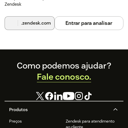
Zendesk
Entrar para analisar
.zendesk.com
Footer
Como podemos ajudar?
Fale conosco.
Produtos
Preços
Zendesk para atendimento
ao cliente