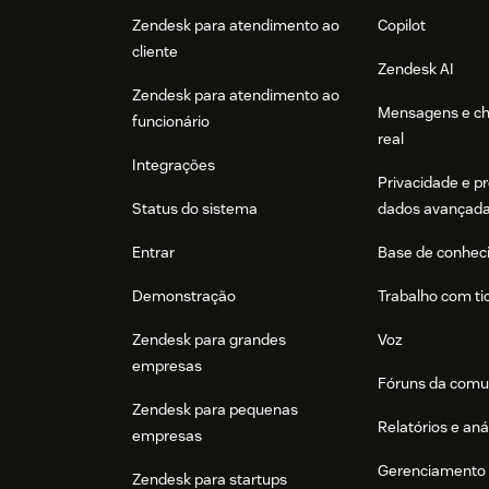
Zendesk para atendimento ao
Copilot
cliente
Zendesk AI
Zendesk para atendimento ao
Mensagens e c
funcionário
real
Integrações
Privacidade e p
Status do sistema
dados avançad
Entrar
Base de conhec
Demonstração
Trabalho com ti
Zendesk para grandes
Voz
empresas
Fóruns da comu
Zendesk para pequenas
Relatórios e aná
empresas
Gerenciamento 
Zendesk para startups