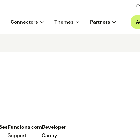
A
Connectors
Themes
Partners
ções
Funciona com
Developer
Support
Canny