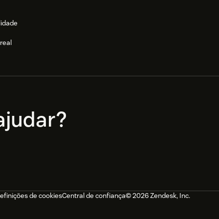
lidade
real
e
judar?
efinições de cookies
Central de confiança
© 2026 Zendesk, Inc.