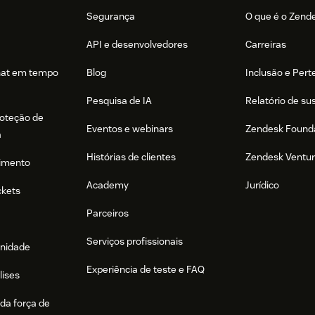
Segurança
O que é o Zend
API e desenvolvedores
Carreiras
hat em tempo
Blog
Inclusão e Per
Pesquisa de IA
Relatório de su
roteção de
Eventos e webinars
Zendesk Found
a
Histórias de clientes
Zendesk Ventu
imento
Academy
Jurídico
ckets
Parceiros
Serviços profissionais
nidade
Experiência de teste e FAQ
lises
da força de