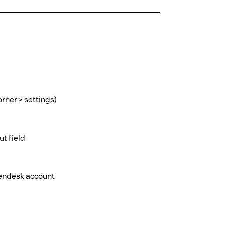
rner > settings)
t field
Zendesk account