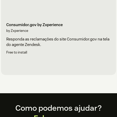
Consumidor.gov by Zxperience
by Zxperience
Responda as reclamações do site Consumidor.gov na tela
do agente Zendesk.
Free to install
Footer
Como podemos ajudar?